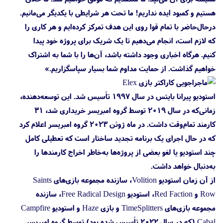
هستیم و کمبود ایده نداریم! ما تحت هر شرایطی با یکدیگر می‌مانیم.
درحال‌حاضر با تمام قوا روی این هدف تمرکز کرده‌ایم و هر کاری را
که لازم است، انجام می‌دهیم تا یک شریک برای پروژه خود پیدا
کنیم. هرگاه اخباری وجود داشته باشد، آن‌ها را با شما به اشتراک
خواهیم گذاشت. از حمایت مداوم شما بسیار سپاسگزاریم.»
استودیو پیرانا بایتس در سال ۱۹۹۷ تأسیس شد. این توسعه‌دهنده،
زمانی‌که در سال ۲۰۱۹ توسط گروه امبریسر خریداری شد، ۳۱
کارمند تمام‌وقت داشت. در ماه ژوئن ۲۰۲۳ گروه امبریسر اعلام کرد
که در حال اجرای یک برنامه تجدید ساختار است که تعطیلی کامل
چند استودیو یا لغو بعضی از پروژه‌ها به‌خاطر اخراج کارمندها را
به‌دنبال خواهد داشت.
از آن زمان استودیو Volition، سازنده مجموعه بازی‌های Saints
Row و Red Faction، استودیو Free Radical Design، سازنده
مجموعه بازی‌های TimeSplitters و بازی Haze و استودیو Campfire
Cabal (که در سال ۲۰۲۲ تأسیس شده بود) توسط گروه امبریسر