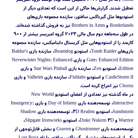
تعطیل شدند. گزارش‌ها حاکی از این است که تعدادی دیگر از
استودیوها مثل گیرباکس سافتور، سازنده مجموعه بازی‌های
Borderlands و Brothers in Arms نیز به فروش گذاشته شده‌اند.
در طول سه‌ماهه دوم سال مالی ۲۰۲۳ گروه امبریسر بیشتر از ۹۰۰
کارمند را از استودیوهایی مثل کریستال داینامیکس، سازنده مجموعه
بازی‌های Tomb Raider، استودیو Beamdog، سازنده بازی Baldur's
Gate: Enhanced Edition و بازی Neverwinter Nights: Enhanced
Edition، استودیو Zen، سازنده بازی Star Wars Pinball و بازی
CastleStorm II و استودیو Fishlabs، سازنده بازی Valheim و بازی
Chorus نیز اخراج کرده است.
در ماه گذشته نیز تعدادی از اعضای استودیو New World
Interactive، توسعه‌دهنده بازی Day of Infamy و بازی Insurgency:
Sandstorm، استودیو 3D Realms، توسعه‌دهنده بازی Shadow
Warrior و Duke Nukem 3D، استودیو Slipgate Ironworks،
توسعه‌دهنده بازی Ghostrunner و Graven و بخش قابل‌توجهی از
یکی از استودیوهای پشتیبانی گیرباکس سافتور با نام Lost Boys