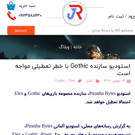
سبد خرید
۰
حساب کاربری من
09123588430
رود
/
ثبت نام
تغییر گذر واژه
جستجو
سفارشات
خانه |
وبلاگ
خروج از حساب کاربری
استودیو سازنده Gothic با خطر تعطیلی مواجه
است
۰۴ بهمن ۱۴۰۲
اخبار
Elex
،
Gothic
استودیو Piranha Bytes، سازنده مجموعه بازی‌های Gothic و Elex
احتمالا تعطیل خواهد شد.
به گزارش رسانه‌های محلی، استودیو آلمانی Piranha Bytes،
توسعه‌دهنده مجموعه بازی‌های معروفی مثل Gothic ،Risen و Elex