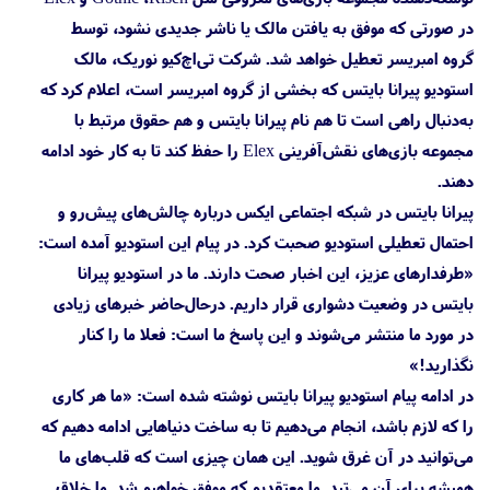
در صورتی که موفق به یافتن مالک یا ناشر جدیدی نشود، توسط
گروه امبریسر تعطیل خواهد شد. شرکت تی‌اچ‌کیو نوریک، مالک
استودیو پیرانا بایتس که بخشی از گروه امبریسر است، اعلام کرد که
به‌دنبال راهی است تا هم نام پیرانا بایتس و هم حقوق مرتبط با
مجموعه بازی‌های نقش‌آفرینی Elex را حفظ کند تا به کار خود ادامه
دهند.
پیرانا بایتس در شبکه اجتماعی ایکس درباره چالش‌های پیش‌رو و
احتمال تعطیلی استودیو صحبت کرد. در پیام این استودیو آمده است:
«طرفدارهای عزیز، این اخبار صحت دارند. ما در استودیو پیرانا
بایتس در وضعیت دشواری قرار داریم. درحال‌حاضر خبرهای زیادی
در مورد ما منتشر می‌شوند و این پاسخ ما است: فعلا ما را کنار
نگذارید!»
در ادامه پیام استودیو پیرانا بایتس نوشته شده است: «ما هر کاری
را که لازم باشد، انجام می‌دهیم تا به ساخت دنیاهایی ادامه دهیم که
می‌توانید در آن غرق شوید. این همان چیزی است که قلب‌های ما
همیشه برای آن می‌تپد. ما معتقدیم که موفق خواهیم شد. ما خلاق