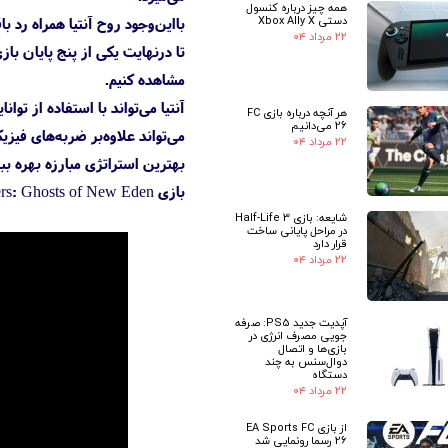
همه چیز درباره کنسول
دستی Xbox Ally X
بااین‌وجود روح آنتیا همراه رد 
۲۲ مرداد ۰۴
مشاهده کنیم.
آنتیا می‌تواند با استفاده از توا
هر آنچه درباره بازی FC
26 می‌دانیم
می‌تواند علاوه‌بر ضربه‌های فیز
۲۲ مرداد ۰۴
بهترین استراتژی مبارزه بهره ببر
بازی Banishers: Ghosts of New Eden در تاریخ
شایعه: بازی Half-Life 3
در مراحل پایانی ساخت
قرار دارد
۲۲ مرداد ۰۴
آپدیت جدید PS5: صرفه
جویی مصرف انرژی در
بازی‌ها و اتصال
دوال‌سنس به چند
دستگاه
۲۲ مرداد ۰۴
از بازی EA Sports FC
26 رسما رونمایی شد