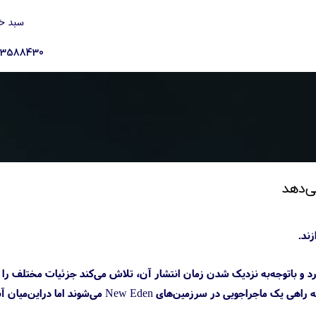
سبد خ
23588430
قش‌آفرینی Banishers: Ghosts of New Eden را به‌خوبی پیش می‌برد و باتوجه‌به نزدیک شدن زمان انتشار آن، تلاش می‌کند جزئیات مختلف را 
بازیکن‌ها به اشتراک گذارد. داستان این بازی مربوط‌به سرنوشت یک زوج تبعیدی به نام‌های رد و آنتیا است که راهی یک ماجراجویی در سرزمین‌های New Eden می‌شوند ام