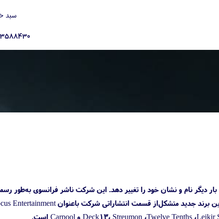
سبد خ
23588430
‌شد، تصمیم گرفته است بار دیگر نام و نشان خود را تغییر دهد. این شرکت ناشر فرانسوی به‌طور ر
) نام خود را به پول‌آپ اینترتینمنت (PulluP Entertainment) تغییر خواهد داد. این برند جدید متشکل‌از قسمت انتشاراتی شرکت باعنوان t