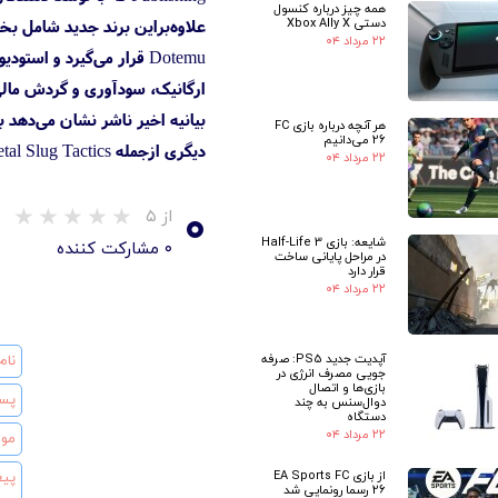
همه چیز درباره کنسول
دستی Xbox Ally X
۲۲ مرداد ۰۴
ارگانیک، سودآوری و گردش مالی
هر آنچه درباره بازی FC
26 می‌دانیم
دیگری ازجمله Banishers: Ghosts of New Eden ،Metal Slug Tactics و Warhammer 40,000: Space Marine 2 را برای عرضه در ماه‌های آینده دارد.
۲۲ مرداد ۰۴
۰
از ۵
شایعه: بازی Half-Life 3
۰ مشارکت کننده
در مراحل پایانی ساخت
قرار دارد
۲۲ مرداد ۰۴
آپدیت جدید PS5: صرفه
جویی مصرف انرژی در
بازی‌ها و اتصال
دوال‌سنس به چند
دستگاه
۲۲ مرداد ۰۴
از بازی EA Sports FC
26 رسما رونمایی شد