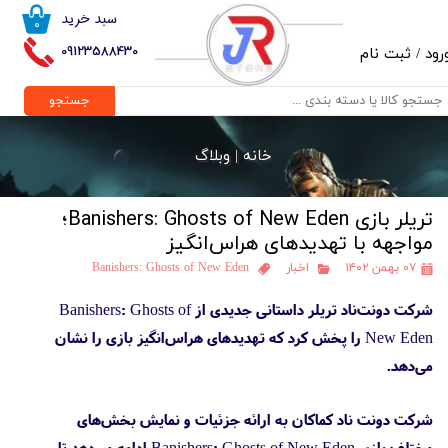
سبد خرید
۰
حساب کاربری من
09123588430
رود
/
ثبت نام
تغییر گذر واژه
جستجو
سفارشات
خانه |
وبلاگ
خروج از حساب کاربری
تریلر بازی Banishers: Ghosts of New Eden؛
مواجهه با تهدیدهای هراس‌انگیز
۰۷ بهمن ۱۴۰۲
اخبار
Banishers: Ghosts of New Eden
شرکت دونت‌ناد تریلر داستانی جدیدی از Banishers: Ghosts of
New Eden را پخش کرد که تهدیدهای هراس‌انگیز بازی را نشان
می‌دهد.
شرکت دونت ناد کماکان به ارائه جزئیات و نمایش بخش‌های
مختلف بازی Banishers: Ghosts of New Eden ادامه می‌دهد تا