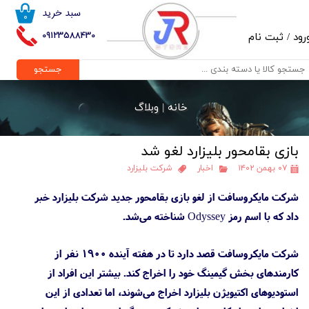
سبد خرید
۰
حساب کاربری من
09123588430
رود
/
ثبت نام
تغییر گذر واژه
جستجو
سفارشات
خانه |
وبلاگ
خروج از حساب کاربری
بازی بقامحور بلیزارد لغو شد
۰۷ بهمن ۱۴۰۲
اخبار
شرکت بلیزارد
شرکت مایکروسافت از لغو بازی بقامحور جدید شرکت بلیزارد خبر
داد که با اسم رمز Odyssey شناخته می‌شد.
شرکت مایکروسافت قصد دارد تا در هفته آینده ۱۹۰۰ نفر از
کارمندهای بخش گیمینگ خود را اخراج کند. بیشتر این افراد از
استودیوهای اکتیویژن بلیزارد اخراج می‌شوند، اما تعدادی از این