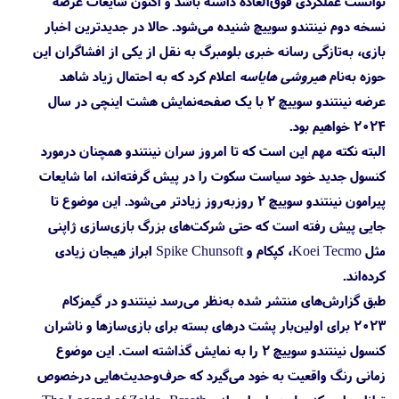
توانست عملکردی فوق‌العاده داشته باشد و اکنون شایعات عرضه
نسخه دوم نینتندو سوییچ شنیده می‌شود. حالا در جدیدترین اخبار
بازی، به‌تازگی رسانه خبری بلومبرگ به نقل از یکی از افشاگران این
حوزه به‌نام
هیروشی هایاسه
اعلام کرد که به احتمال زیاد شاهد
عرضه نینتندو سوییچ 2 با یک صفحه‌نمایش هشت اینچی در سال
۲۰۲۴ خواهیم بود.
البته نکته مهم این است که تا امروز سران نینتندو همچنان درمورد
کنسول جدید خود سیاست سکوت را در پیش گرفته‌اند، اما شایعات
پیرامون نینتندو سوییچ 2 روزبه‌روز زیادتر می‌شود. این موضوع تا
جایی پیش رفته است که حتی شرکت‌های بزرگ بازی‌سازی ژاپنی
مثل Koei Tecmo، کپکام و Spike Chunsoft ابراز هیجان زیادی
کرده‌اند.
طبق گزارش‌های منتشر شده به‌نظر می‌رسد نینتندو در گیمزکام
۲۰۲۳ برای اولین‌بار پشت درهای بسته برای بازی‌سازها و ناشران
کنسول نینتندو سوییچ 2 را به نمایش گذاشته است. این موضوع
زمانی رنگ واقعیت به خود می‌گیرد که حرف‌وحدیث‌هایی درخصوص