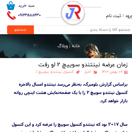
سبد خرید
۰
حساب کاربری من
09123588430
رود
/
ثبت نام
تغییر گذر واژه
جستجو
سفارشات
خانه |
وبلاگ
خروج از حساب کاربری
زمان عرضه نینتندو سوییچ 2 لو رفت
۰۷ بهمن ۱۴۰۲
اخبار
کنسول نینتندو سوییچ 2
براساس گزارش بلومبرگ، به‌نظر می‌رسد نینتندو امسال بالاخره
کنسول نینتندو سوییچ 2 را با یک صفحه‌نمایش هشت اینچی روانه
بازار خواهد کرد.
سال ۲۰۱۷ بود که نینتندو کنسول سوییچ را عرضه کرد و این کنسول