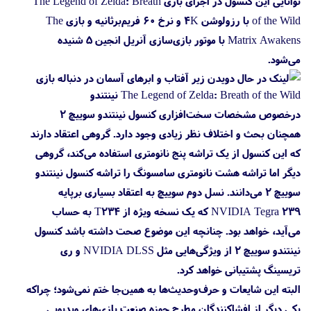
توانایی این کنسول در اجرای بازی The Legend of Zelda: Breath
of the Wild با رزولوشن 4K و نرخ ۶۰ فریم‌برثانیه و بازی The
Matrix Awakens با موتور بازی‌سازی آنریل انجین 5 شنیده
می‌شود.
درخصوص مشخصات سخت‌افزاری کنسول نینتندو سوییچ 2
همچنان بحث و اختلاف نظر زیادی وجود دارد. گروهی اعتقاد دارند
که این کنسول از یک تراشه پنج نانومتری استفاده می‌کند، گروهی
دیگر اما تراشه هشت نانومتری سامسونگ را تراشه کنسول نینتندو
سوییچ 2 می‌دانند. نسل دوم سوییچ به اعتقاد بسیاری برپایه
NVIDIA Tegra 239 که یک نسخه ویژه از T234 به حساب
می‌آید، خواهد بود. چنانچه این موضوع صحت داشته باشد کنسول
نینتندو سوییچ 2 از ویژگی‌هایی مثل NVIDIA DLSS و ری
تریسینگ پشتیبانی خواهد کرد.
البته این شایعات و حرف‌وحدیث‌ها به همین‌جا ختم نمی‌شود؛ چراکه
یکی دیگر از افشاکنندگان مطرح حوزه صنعت بازی‌های ویدیویی