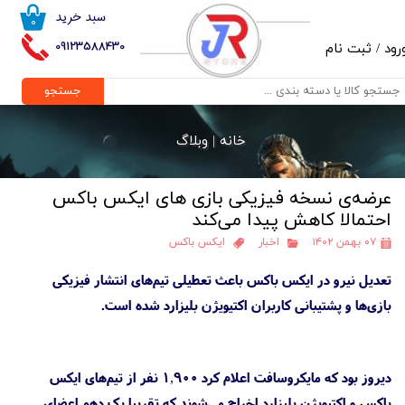
سبد خرید
۰
حساب کاربری من
09123588430
رود
/
ثبت نام
تغییر گذر واژه
جستجو
سفارشات
خانه |
وبلاگ
خروج از حساب کاربری
عرضه‌ی نسخه‌ فیزیکی بازی‌ های ایکس باکس
احتمالا کاهش پیدا می‌کند
۰۷ بهمن ۱۴۰۲
اخبار
ایکس باکس
تعدیل نیرو در ایکس باکس باعث تعطیلی تیم‌های انتشار فیزیکی
بازی‌ها و پشتیبانی کاربران اکتیویژن بلیزارد شده است.
دیروز بود که مایکروسافت اعلام کرد ۱,۹۰۰ نفر از تیم‌های ایکس
باکس و اکتیویژن بلیزارد اخراج می‌شوند که تقریبا یک دهم اعضای