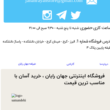
jahanrayanstore@gmail.com
اعت کاری حضوری:
شنبه تا پنج شنبه – ۹:۳۰ صبح الی ۲۱:۰۰
درس فروشگاه شماره 1:
البرز - کرج - میدان کرج - خیابان دانشکده - پاساژ دانشکده
بقه پایین پلاک ۴
خبرنامه جهان رایان
درباره ما
گارانتی
فروشگاه اینترنتی جهان رایان ، خرید آسان با
مناسب ترین قیمت​​​​​​​