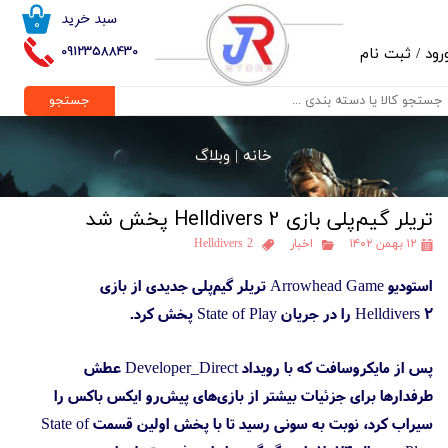
سبد خرید
۰
حساب کاربری من
09123588430
رود
/
ثبت نام
تغییر گذر واژه
جستجو
سفارشات
خانه |
وبلاگ
خروج از حساب کاربری
تریلر گیم‌پلی بازی Helldivers 2 پخش شد
۱۲ بهمن ۱۴۰۲
اخبار
Helldivers 2
استودیو Arrowhead Game تریلر گیم‌پلی جدیدی از بازی
Helldivers 2 را در جریان State of Play پخش کرد.
پس از مایکروسافت که با رویداد Developer_Direct عطش
طرفدارها برای جزئیات بیشتر از بازی‌های پیش‌رو ایکس باکس را
سیراب کرد، نوبت به سونی رسید تا با پخش اولین قسمت State of