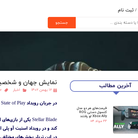
/
ثبت نام
ب کاربری من
جستجو
یر گذر واژه
رشات
ج از حساب کاربری
نمایش جهان و شخصیت‌های بازی r Blade
آخرین مطالب
۱۲ بهمن ۱۴۰۲
اخبار
e
در جریان رویداد State of Play پلی استیشن، تریلر جدیدی از بازی Stellar Blade منتشر شد که جهان و شخصیت‌های آن را نمایش می‌دهد.
قیمت‌های هر دو مدل
کنسول دستی ROG
Xbox Ally لو رفتند
۲۲ مرداد ۰۴
کند و در رویداد استیت آو پل
در این تریلر بخش‌های مختلفی ا