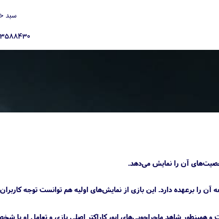
سبد خ
23588430
یشن 5 است که استودیو شیفت آپ وظیفه توسعه آن را برعهده دارد. این بازی از نمایش‌های اولیه هم توانست توجه کار
و همینطور شاهد ماجراجویی‌های ایو، کاراکتر اصلی بازی و تعامل او با شخ