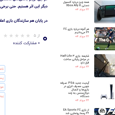
همه چیز درباره کنسول
دستی Xbox Ally X
دیگر این اثر هستیم. حتی برخی 
۲۲ مرداد ۰۴
در پایان هم سازندگان بازی اعلام کردند که باز
هر آنچه درباره بازی FC
۰
26 می‌دانیم
از ۵
۲۲ مرداد ۰۴
۰ مشارکت کننده
شایعه: بازی Half-Life 3
در مراحل پایانی ساخت
قرار دارد
۲۲ مرداد ۰۴
آپدیت جدید PS5: صرفه
جویی مصرف انرژی در
بازی‌ها و اتصال
دوال‌سنس به چند
★
دستگاه
۲۲ مرداد ۰۴
از بازی EA Sports FC
26 رسما رونمایی شد