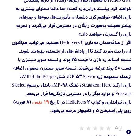
خواهند کرد. پیلستد دراین‌باره گفت: «ما دائما محتوای بیشتری به
بازی اضافه خواهیم کرد. دشمنان، مأموریت‌ها، بیوم‌ها و چیزهای
بیشتر همیشه به‌صورت رایگان در دسترس قرار می‌گیرند و تجربه
بازی را گسترش خواهند داد.»
اگر از علاقه‌مندان به بازی Helldivers 2 هستید، می‌توانید هم‌اکنون
آن را پیش‌خرید کنید تا از پاداش‌های ارزشمندی بهره‌مند شوید.
نسخه استاندارد بازی با قیمت ۳۵ پوند و نسخه سوپر سیتیزن با
قیمت ۵۰ پوند عرضه می‌شوند. نسخه سوپر سیتیزن محتوای اضافه
از‌جمله مجموعه زره DP-53 Savior، شنل Will of the People،
بازی آرکید Stratagem Hero، تفنگ MP-98، باندل پریمیوم Steeled
Veterans و موارد دیگر را در دسترس بازیکن‌ها قرار می‌دهد.
بازی تیراندازی و کوآپ Helldivers 2 در تاریخ
۱۹ بهمن
(۸ فوریه)
روی پلی استیشن 5 و کامپیوتر عرضه می‌شود.
۰
از ۵