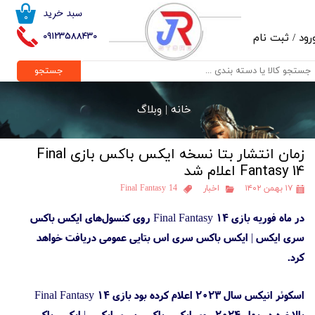
سبد خرید
۰
حساب کاربری من
09123588430
رود
/
ثبت نام
تغییر گذر واژه
جستجو
سفارشات
خانه |
وبلاگ
خروج از حساب کاربری
زمان انتشار بتا نسخه ایکس باکس بازی Final
Fantasy 14 اعلام شد
۱۷ بهمن ۱۴۰۲
اخبار
Final Fantasy 14
در ماه فوریه بازی Final Fantasy 14 روی کنسول‌های ایکس باکس
سری ایکس | ایکس باکس سری اس بتایی عمومی دریافت خواهد
کرد.
اسکوئر انیکس سال ۲۰۲۳ اعلام کرده بود بازی Final Fantasy 14
بالاخره در بهار ۲۰۲۴ روی ایکس باکس سری ایکس | ایکس باکس