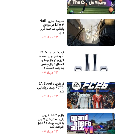
شایعه: بازی Half-
Life 3 در مراحل
پایانی ساخت قرار
دارد
۲۲ مرداد ۰۴
آپدیت جدید PS5:
صرفه جویی مصرف
انرژی در بازی‌ها و
اتصال دوال‌سنس
به چند دستگاه
۲۲ مرداد ۰۴
از بازی EA Sports
FC 26 رسما رونمایی
شد
۲۲ مرداد ۰۴
بازی GTA 6 روی
پلی استیشن 5 پرو
با فریم ریت 60 اجرا
خواهد شد
۲۲ مرداد ۰۴