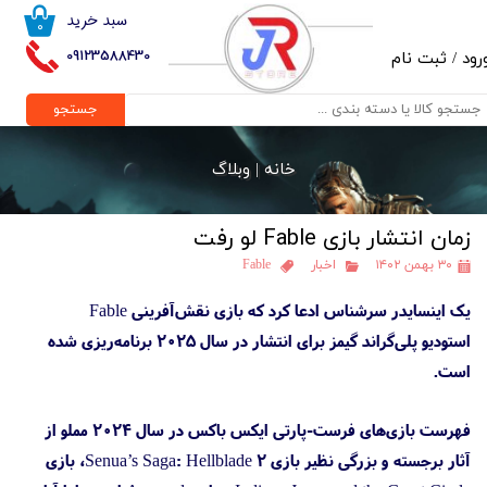
سبد خرید
۰
حساب کاربری من
09123588430
رود
/
ثبت نام
تغییر گذر واژه
جستجو
سفارشات
خانه |
وبلاگ
خروج از حساب کاربری
زمان انتشار بازی Fable لو رفت
۳۰ بهمن ۱۴۰۲
اخبار
Fable
یک اینسایدر سرشناس ادعا کرد که بازی نقش‌آفرینی Fable
استودیو پلی‌گراند گیمز برای انتشار در سال ۲۰۲۵ برنامه‌ریزی شده
است.
فهرست بازی‌های فرست-پارتی ایکس باکس در سال ۲۰۲۴ مملو از
آثار برجسته و بزرگی نظیر بازی Senua’s Saga: Hellblade 2، بازی