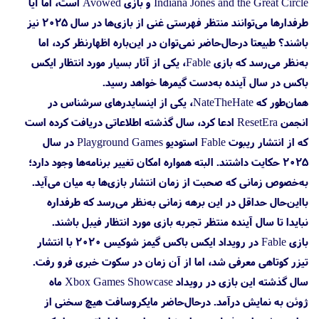
Indiana Jones and the Great Circle و بازی Avowed است، اما آیا
طرفدارها می‌توانند منتظر فهرستی غنی از بازی‌ها در سال ۲۰۲۵ نیز
باشند؟ طبیعتا درحال‌حاضر نمی‌توان در این‌باره اظهارنظر کرد، اما
به‌نظر می‌رسد که بازی Fable، یکی از آثار بسیار مورد انتظار ایکس
باکس در سال آینده به‌دست گیمرها خواهد رسید.
همان‌طور که NateTheHate، یکی از اینسایدرهای سرشناس در
انجمن ResetEra ادعا کرد، سال گذشته اطلاعاتی دریافت کرده است
که از انتشار ریبوت Fable استودیو Playground Games در سال
۲۰۲۵ حکایت داشتند. البته همواره امکان تغییر برنامه‌ها وجود دارد؛
به‌خصوص زمانی که صحبت از زمان انتشار بازی‌ها به میان می‌آید.
بااین‌حال حداقل در این برهه زمانی به‌نظر می‌رسد که طرفداره
نبایدا تا سال آینده منتظر تجربه بازی مورد انتظار فیبل باشند.
بازی Fable در رویداد ایکس باکس گیمز شوکیس ۲۰۲۰ با انتشار
تیزر کوتاهی معرفی شد، اما از آن زمان در سکوت خبری فرو رفت.
سال گذشته این بازی در رویداد Xbox Games Showcase ماه
ژوئن به نمایش درآمد. درحال‌حاضر مایکروسافت هیچ سخنی از