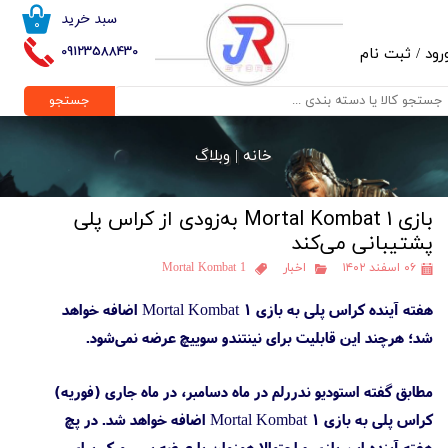
سبد خرید
۰
حساب کاربری من
09123588430
رود
/
ثبت نام
تغییر گذر واژه
جستجو
سفارشات
خانه |
وبلاگ
خروج از حساب کاربری
بازی Mortal Kombat 1 به‌زودی از کراس پلی
پشتیبانی می‌کند
۰۶ اسفند ۱۴۰۲
اخبار
Mortal Kombat 1
هفته آینده کراس پلی به بازی Mortal Kombat 1 اضافه خواهد
شد؛ هرچند این قابلیت برای نینتندو سوییچ عرضه نمی‌شود.
مطابق گفته استودیو ندررلم در ماه دسامبر، در ماه جاری (فوریه)
کراس پلی به بازی Mortal Kombat 1 اضافه خواهد شد. در پچ
هفته آینده این بازی و احتمالا همزمان با عرضه پیس‌میکر برای