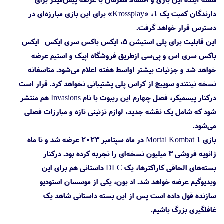
دارندگان کمبت پک ۱، «Krossplay» برای این بازی مبارزه‌ای در
دسترس قرار خواهد گرفت.
این قابلیت برای پلی استیشن 5، ایکس باکس سری ایکس | ایکس
باکس سری اس و پی‌سی ازطریق فروشگاه اپیک و استیم عرضه
خواهد شد و جزئیات بیشتر اواسط هفته اعلام می‌شود. متاسفانه
نسخه نینتندو سوییچ از کراس پلی پشتیبانی نخواهد کرد. قرار است
درکنار پیسمیکر، فصل چهارم این ریبوت با نام Invasions هم منتشر
شود که شامل یک نقشه جدید، لوازم تزئینی تازه و مبارزات فصلی
می‌شود.
بازی Mortal Kombat 1 در ماه سپتامبر ۲۰۲۳ عرضه شد و تا ماه
ژانویه فروشی ۳ میلیون نسخه‌ای را تجربه کرده بود. درکنار
بسته‌های الحاقی کاراکترها، یک DLC داستانی هم برای این
ویدیوگیم عرضه خواهد شد. اد بون، یکی از موسسان استودیو
سازنده قول داده است پس از این بسته داستانی شاهد یک
غافلگیری بزرگ باشیم.