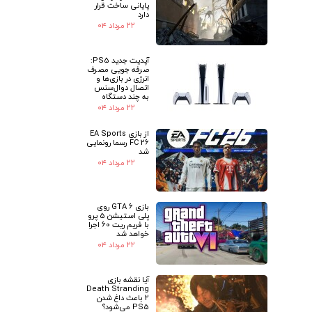
پایانی ساخت قرار
دارد
۲۲ مرداد ۰۴
آپدیت جدید PS5:
صرفه جویی مصرف
انرژی در بازی‌ها و
اتصال دوال‌سنس
به چند دستگاه
۲۲ مرداد ۰۴
از بازی EA Sports
FC 26 رسما رونمایی
شد
۲۲ مرداد ۰۴
بازی GTA 6 روی
پلی استیشن 5 پرو
با فریم ریت 60 اجرا
خواهد شد
۲۲ مرداد ۰۴
آیا نقشه بازی
Death Stranding
2 باعث داغ شدن
PS5 می‌شود؟