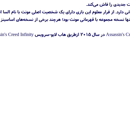
ت جدیدی را فاش می‌کند.
 حال‌وهوای بازی همخوانی دارد. از قرار معلوم این بازی دارای یک شخصیت اصلی مونث با نام السا
د احتمال تعییر نام این کاراکتر وجود دارد. بازی Assassin’s Creed Chronicles: China محصول ۲۰۱۵ تنها نسخه مجموعه با قهرمانی مونث بود؛ هرچند برخی از نسخه‌های اس
تام هندرسون مدعی شده است که Assassin’s Creed Codename Hexe در سال ۲۰۲۶ و بازی Assassin's Creed Invictus در سال ۲۰۱۵ ازطری