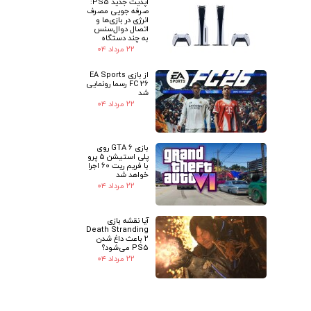
آپدیت جدید PS5:
صرفه جویی مصرف
انرژی در بازی‌ها و
اتصال دوال‌سنس
به چند دستگاه
۲۲ مرداد ۰۴
از بازی EA Sports
FC 26 رسما رونمایی
شد
۲۲ مرداد ۰۴
بازی GTA 6 روی
پلی استیشن 5 پرو
با فریم ریت 60 اجرا
خواهد شد
۲۲ مرداد ۰۴
آیا نقشه بازی
Death Stranding
2 باعث داغ شدن
PS5 می‌شود؟
۲۲ مرداد ۰۴