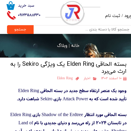
سبد خرید
۰
حساب کاربری من
09123588430
رود
/
ثبت نام
تغییر گذر واژه
جستجو
سفارشات
خانه |
وبلاگ
خروج از حساب کاربری
بسته الحاقی Elden Ring یک ویژگی Sekiro را به
ارث می‌برد
۱۰ اسفند ۱۴۰۲
اخبار
Elden Ring
وجود یک عنصر ارتقاء سطح جدید در بسته الحاقی Elden Ring
تأیید شده است که به Attack Power بازی Sekiro شباهت دارد.
بسته الحاقی مورد انتظار Shadow of the Erdtree بازی Elden Ring
در تابستان ۲۰۲۴ از راه می‌رسد و دنیای جدیدی با نام Land of
Shadow، دشمن‌های جدید و بیش از ۱۰ باس را به‌همراه می‌آورد.