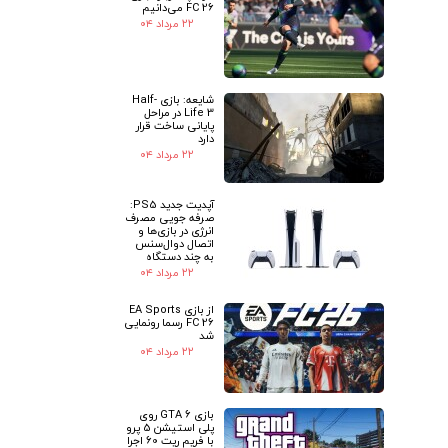
FC 26 می‌دانیم
۲۲ مرداد ۰۴
شایعه: بازی Half-
Life 3 در مراحل
پایانی ساخت قرار
دارد
۲۲ مرداد ۰۴
آپدیت جدید PS5:
صرفه جویی مصرف
انرژی در بازی‌ها و
اتصال دوال‌سنس
به چند دستگاه
۲۲ مرداد ۰۴
از بازی EA Sports
FC 26 رسما رونمایی
شد
۲۲ مرداد ۰۴
بازی GTA 6 روی
پلی استیشن 5 پرو
با فریم ریت 60 اجرا