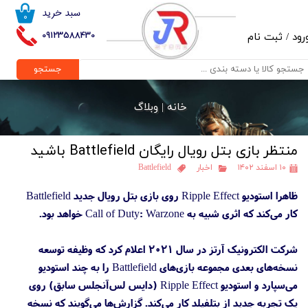
سبد خرید
۰
حساب کاربری من
09123588430
رود
/
ثبت نام
تغییر گذر واژه
جستجو
سفارشات
خانه |
وبلاگ
خروج از حساب کاربری
منتظر بازی بتل رویال رایگان Battlefield باشید
۱۰ اسفند ۱۴۰۲
اخبار
Battlefield
ظاهرا استودیو Ripple Effect روی بازی بتل رویال جدید Battlefield
کار می‌کند که اثری شبیه به Call of Duty: Warzone خواهد بود.
شرکت الکترونیک آرتز در سال ۲۰۲۱ اعلام کرد که وظیفه توسعه
نسخه‌های بعدی مجموعه بازی‌های Battlefield را به چند استودیو
می‌سپارد و استودیو Ripple Effect (دایس لس‌آنجلس سابق) روی
یک تجربه جدید از بتلفیلد کار می‌کند. گزارش‌ها می‌گویند که نسخه