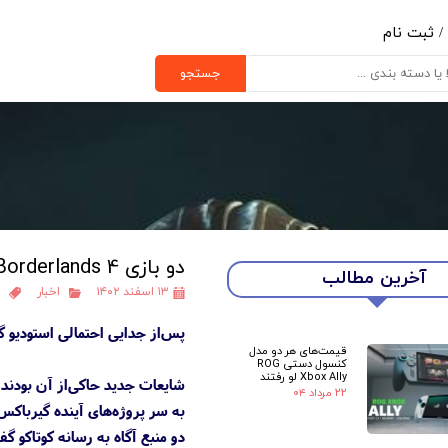
/
ثبت نام
ب کاربری من
جستجو
یر گذر واژه
رشات
ج از حساب کاربری
دو بازی Borderlands 4 و Tiny Tina's Wonderlands 2 ریبوت می‌شوند
آخرین مطالب
۱۳ اسفند ۱۴۰۲
اخبار
پس‌از جدایی احتمالی استودیو گیرباکس از گروه امبریسر،
قیمت‌های هر دو مدل
کنسول دستی ROG
Xbox Ally لو رفتند
۲۲ مرداد ۰۴
به سر پروژه‌های آینده گیرباکس