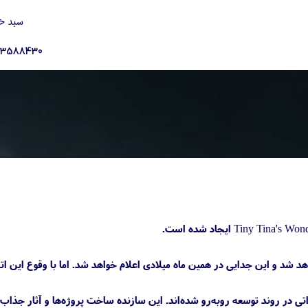
سبد خ
23588430
‌از آن بودند استودیو Gearbox، سازنده سری Borderlands از Embracer Group جدا خواهد شد و این جدایی در همین ماه میلادی اعلام خواهد شد. اما با وقو
رسانه کوتاکو گفته‌اند که این دو بازی Borderlands 4 و Tiny Tina's Wonderlands 2 با تغییراتی در روند توسعه رو‌به‌رو شده‌اند. این سازنده ساخت پروژه‌ها و 