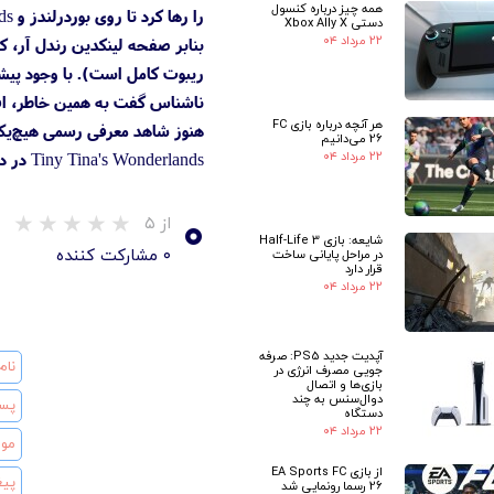
همه چیز درباره کنسول
را رها کرد تا روی بوردرلندز و Tiny Tina's Wonderlands تمرکز کند. تیم مدیریت بوردرلندز جدید تغییر کرده است و هدف کنونی آن‌ها تکمیل این پروژه است.
دستی Xbox Ally X
۲۲ مرداد ۰۴
ریبوت کامل است). با وجود پیش
ناشناس گفت به همین خاطر، افراد
هر آنچه درباره بازی FC
26 می‌دانیم
۲۲ مرداد ۰۴
Tiny Tina's Wonderlands در دست ساخت قرار دارند. او ماه گذشته درباره بوردرلندز هم صحبت کرد و گفت این پروژه بهترین چیزی است که تاکنون ساخته‌اند.
۰
از ۵
شایعه: بازی Half-Life 3
۰ مشارکت کننده
در مراحل پایانی ساخت
قرار دارد
۲۲ مرداد ۰۴
آپدیت جدید PS5: صرفه
جویی مصرف انرژی در
بازی‌ها و اتصال
دوال‌سنس به چند
دستگاه
۲۲ مرداد ۰۴
از بازی EA Sports FC
26 رسما رونمایی شد