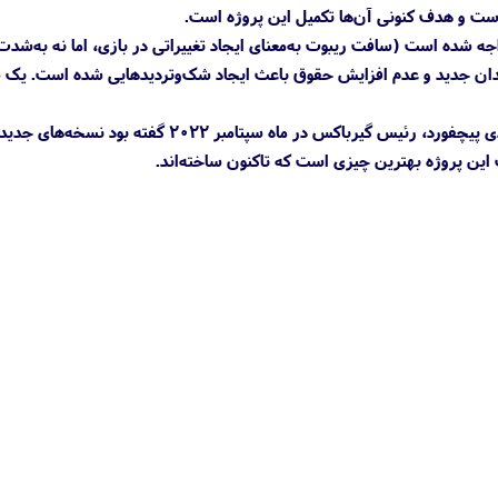
ق Tiny Tina's Wonderlands 2، این اثر با سافت ریبوت مواجه شده است (سافت ریبوت به‌معنای ایجاد تغییراتی در بازی، اما نه به
ندان جدید و عدم افزایش حقوق باعث ایجاد شک‌وتردیدهایی شده است. یک 
هنوز شاهد معرفی رسمی هیچ‌یک از دو بازی Borderlands 4 و Tiny Tina's Wonderlands 2 نبوده‌ایم، اما رندی پیچفورد، رئیس گیرباکس در ماه سپتامبر ۲۰۲۲ گ