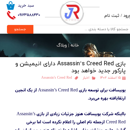
سبد خرید
۰
حساب کاربری من
09123588430
رود
/
ثبت نام
تغییر گذر واژه
جستجو
سفارشات
خانه |
وبلاگ
خروج از حساب کاربری
بازی Assassin’s Creed Red دارای انیمیشن و
پارکور جدید خواهد بود
۱۵ اسفند ۱۴۰۲
اخبار
Assassin’s Creed Red
یوبیسافت برای توسعه بازی Assassin’s Creed Red از یک انجین
ارتقایافته بهره می‌برد.
بااینکه شرکت یوبیسافت هنوز جزئیات زیادی از بازی Assassin’s
Creed Red ازجمله نام اصلی را اعلام نکرده است اما برخی
گزارش‌ها به جزئیات جذابی اشاره دارند. تام هندرسون از اینسایدر