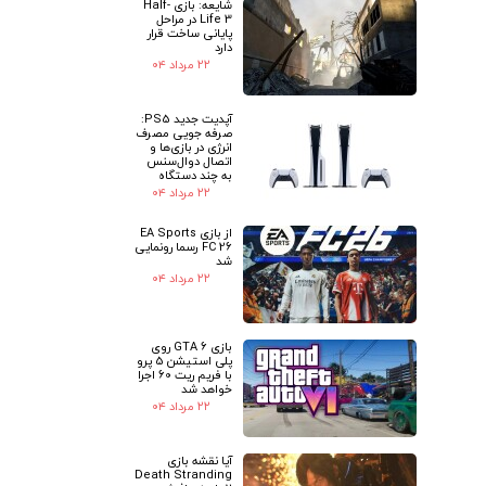
شایعه: بازی Half-
Life 3 در مراحل
پایانی ساخت قرار
دارد
۲۲ مرداد ۰۴
آپدیت جدید PS5:
صرفه جویی مصرف
انرژی در بازی‌ها و
اتصال دوال‌سنس
به چند دستگاه
۲۲ مرداد ۰۴
از بازی EA Sports
FC 26 رسما رونمایی
شد
۲۲ مرداد ۰۴
بازی GTA 6 روی
پلی استیشن 5 پرو
با فریم ریت 60 اجرا
خواهد شد
۲۲ مرداد ۰۴
آیا نقشه بازی
Death Stranding