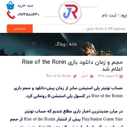
سبد خرید
۰
حساب کاربری من
09123588430
رود
/
ثبت نام
تغییر گذر واژه
جستجو
سفارشات
خانه |
وبلاگ
خروج از حساب کاربری
حجم و زمان دانلود بازی Rise of the Ronin
اعلام شد
۱۹ اسفند ۱۴۰۲
اخبار
Rise of the Ronin
حساب توئیتر پلی استیشن سایز از زمان پیش-دانلود و حجم بازی
Rise of the Ronin در کنسول پلی استیشن 5 رونمایی کرد.
در میان جدیدترین اخبار بازی مطلع شدیم که حساب توئیتر
PlayStation Game Size پیش از انتشار Rise of the Ronin از حجم
این بازی در کنسول پلی استیشن 5 پرده برداشته است. نسخه