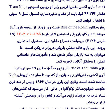
۱.۰۰۱ بازی اکشن نقش‌آفرینی رایز آو رونین استودیو Team Ninja
مقدار ۹۶.۳۴۳ گیگابایت از فضای ذخیره‌سازی کنسول نسل ۹ سونی
را اشغال خواهد کرد.
پیش-دانلود Rise of the Ronin هفت روز زودتر از عرضه بازی آغاز
خواهد شد و کاربران پلی استیشن 5 از تاریخ
۲۵ اسفند ۱۴۰۲
(۱۵
مارس ۲۰۲۴) می‌توانند به‌سراغ دانلود این محصول انحصاری
بروند. این بازی فاقد بخش بازیکن دربرابر بازیکن است، اما
می‌توان به سه بازیکن دیگر ملحق شد و مأموریت‌های داستانی
اصلی را به‌شکل آنلاین تجربه کرد.
بازی Rise of The Ronin در ژاپن جنگ‌زده قرن ۱۹ جریان دارد؛
اثری اکشن-نقش‌آفرینی جهان-باز که توسط سازنده بازی‌های Nioh
ساخته شده است. وقایع این بازی در سال ۱۸۶۳ و پس از سه قرن
حکومت شوگون‌سالار توکوگاوا در حالی آغاز می‌شود که کشتی‌های
سیاه غرب به مرز‌های ژاپن می‌آیند و کشور را در وضعیتی آشفته
قرار می‌دهند.
بازی Rise of the Ronin دارای بخش ساخت و شخصی‌سازی