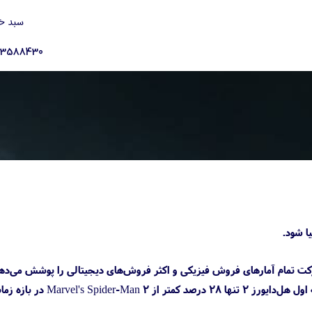
سبد خ
23588430
روش‌ترین بازی ماه فوریه ۲۰۲۴ در انگلستان است. این شرکت تمام آمارهای فروش فیزیکی و اکثر فروش‌های دیجیتالی را پوشش م
شوتر شرکت سونی پس از عرضه در تاریخ ۸ فوریه، هر هفته با افزایش فروش روبه‌رو شد. فروش سه هفته اول هل‌دایورز ۲ تنها ۲۸ درصد کمتر از -Man 2