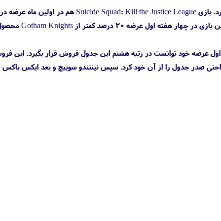
۵۷ درصد فروش بازی موردنظر مربوط‌به نسخه پلی استیشن 5 است و مابقی به نسخه کامپیوتر اختصاص دارد. بازی Suicide Squad: Kill the Justice League هم
ر از Sea of Thieves، یک بازی دزد دریایی محور دیگر است. از نظر کنسولی هم پلی استیشن 5 به‌راحتی صدر جدول را از آن خود کرد. سپس نینتندو سوییچ و بعد ایکس