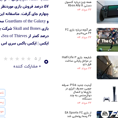
همه چیز درباره کنسول
دستی Xbox Ally X
۲۲ مرداد ۰۴
و Guardians of the Galaxy محصول ۲۰۲۱ است.
هر آنچه درباره بازی FC
26 می‌دانیم
۲۲ مرداد ۰۴
ایکس | ایکس باکس سری اس پرف
۰
شایعه: بازی Half-Life 3
از ۵
در مراحل پایانی ساخت
قرار دارد
۰ مشارکت کننده
۲۲ مرداد ۰۴
آپدیت جدید PS5: صرفه
جویی مصرف انرژی در
بازی‌ها و اتصال
دوال‌سنس به چند
دستگاه
۲۲ مرداد ۰۴
از بازی EA Sports FC
26 رسما رونمایی شد