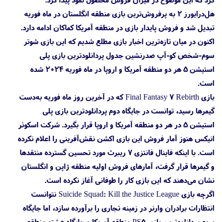
هل‌درایورز ۲ به پرفروش‌ترین بازی منطقه انگلستان در ماه فوریه
تبدیل شد و فروش پایدار بازی در منطقه آمریکا کماکان ادامه دارد.
اکنون در میان تازه‌ترین اخبار بازی مطلع شدیم که این بازی شوتر
سوم-شخص کو-آپ صدرنشین جدول پردانلودترین بازی پلی
استیشن 5 هر دو منطقه آمریکا و اروپا در ماه فوریه ۲۰۲۴ شده
است.
بازی Final Fantasy 7 Rebirth که در آخرین روز ماه فوریه به‌دست
گیمرها رسید، توانست در جایگاه دوم پردانلودترین بازی پلی
استیشن 5 در هر دو منطقه آمریکا و اروپا قرار بگیرد. شرکت اسکوئر
انیکس هنوز آمار فروش این بازی اکشن نقش‌آفرینی را اعلام نکرده
است. با اینکه فاینال فانتزی ۷ ریبرث مورد تحسین گسترده منتقدها
و گیمرها قرار گرفت، آمارهای فروش اولیه منطقه ژاپن و انگلستان
نشان می‌دهند که این بازی کار را طوفانی آغاز نکرده است.
اگرچه بازی Suicide Squad: Kill the Justice League نتوانست
انتظارات برادران وارنر در زمینه تجاری را برآورده سازد، اما جایگاه
سوم پردانلودترین بازی PS5 منطقه آمریکا و جایگاه هشتم منطقه