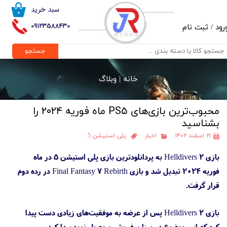
سبد خرید
۰
حساب کاربری من
09123588430
رود
/
ثبت نام
تغییر گذر واژه
جستجو
سفارشات
خانه |
وبلاگ
خروج از حساب کاربری
محبوب‌ترین بازی‌های PS5 ماه فوریه ۲۰۲۴ را
بشناسید
۲۱ اسفند ۱۴۰۲
اخبار
پلی استیشن 5
بازی Helldivers 2 به پردانلودترین بازی پلی استیشن 5 در ماه
فوریه ۲۰۲۴ تبدیل شد و بازی Final Fantasy 7 Rebirth در رده دوم
قرار گرفت.
بازی Helldivers 2 پس از عرضه به موفقیت‌های زیادی دست پیدا
کرد که این موضوع در میزان فروش محصول نمود پیدا کرد.