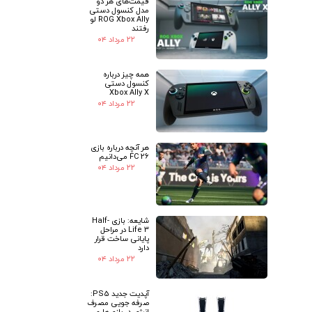
قیمت‌های هر دو
مدل کنسول دستی
ROG Xbox Ally لو
رفتند
۲۲ مرداد ۰۴
همه چیز درباره
کنسول دستی
Xbox Ally X
۲۲ مرداد ۰۴
هر آنچه درباره بازی
FC 26 می‌دانیم
۲۲ مرداد ۰۴
شایعه: بازی Half-
Life 3 در مراحل
پایانی ساخت قرار
دارد
۲۲ مرداد ۰۴
★
★
آپدیت جدید PS5:
صرفه جویی مصرف
انرژی در بازی‌ها و