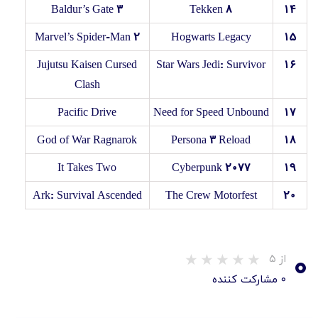
Baldur’s Gate 3
Tekken 8
۱۴
Marvel’s Spider-Man 2
Hogwarts Legacy
۱۵
Jujutsu Kaisen Cursed
Star Wars Jedi: Survivor
۱۶
Clash
Pacific Drive
Need for Speed Unbound
۱۷
God of War Ragnarok
Persona 3 Reload
۱۸
It Takes Two
Cyberpunk 2077
۱۹
Ark: Survival Ascended
The Crew Motorfest
۲۰
۰
از ۵
۰ مشارکت کننده