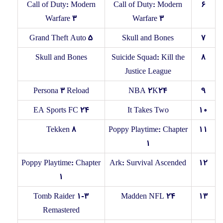
Call of Duty: Modern
Call of Duty: Modern
۶
Warfare 3
Warfare 3
Grand Theft Auto 5
Skull and Bones
۷
Skull and Bones
Suicide Squad: Kill the
۸
Justice League
Persona 3 Reload
NBA 2K24
۹
EA Sports FC 24
It Takes Two
۱۰
Tekken 8
Poppy Playtime: Chapter
۱۱
1
Poppy Playtime: Chapter
Ark: Survival Ascended
۱۲
1
Tomb Raider 1-3
Madden NFL 24
۱۳
Remastered