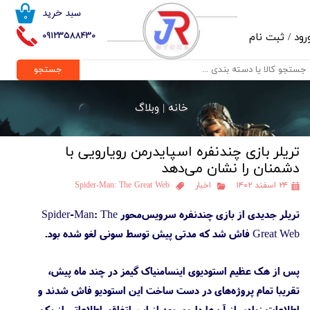
سبد خرید
۰
حساب کاربری من
09123588430
رود
/
ثبت نام
تغییر گذر واژه
جستجو
سفارشات
خانه |
وبلاگ
خروج از حساب کاربری
تریلر بازی چندنفره اسپایدرمن رویارویی با
دشمنان را نشان می‌دهد
۲۴ اسفند ۱۴۰۲
اخبار
Spider-Man: The Great Web
تریلر جدیدی از بازی چندنفره سرویس‌محور Spider-Man: The
Great Web فاش شد که مدتی پیش توسط سونی لغو شده بود.
پس از هک عظیم استودیوی اینسامنیاک گیمز در چند ماه پیش،
تقریبا تمام پروژه‌های در دست ساخت این استودیو فاش شدند و
اطلاعات زیادی از آن‌ها داریم. بعد از این اتفاق، اطلاعاتی از یک