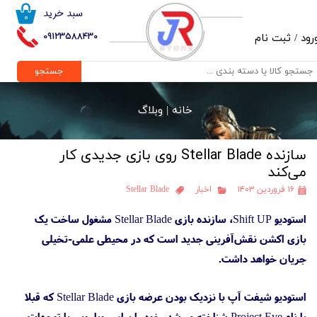
سبد خرید
۰
حساب کاربری من
09123588430
رود
/
ثبت نام
تغییر گذر واژه
جستجو
سفارشات
خانه |
وبلاگ
خروج از حساب کاربری
سازنده Stellar Blade روی بازی جدیدی کار
می‌کند
۱۶ فروردین ۱۴۰۳
اخبار
Stellar Blade
استودیو Shift UP، سازنده بازی Stellar Blade مشغول ساخت یک
بازی اکشن نقش‌آفرینی جدید است که در محیطی علمی-تخیلی
جریان خواهد داشت.
استودیو شیفت آپ با نزدیک بودن عرضه بازی Stellar Blade که قبلا
با نام Project Eve شناخته می‌شد، خود را برای رویارویی با توجهات