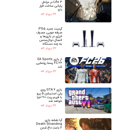
Life 3 در مراحل
پایانی ساخت قرار
دارد
۲۲ مرداد ۰۴
آپدیت جدید PS5:
صرفه جویی مصرف
انرژی در بازی‌ها و
اتصال دوال‌سنس
به چند دستگاه
۲۲ مرداد ۰۴
از بازی EA Sports
FC 26 رسما رونمایی
شد
۲۲ مرداد ۰۴
بازی GTA 6 روی
پلی استیشن 5 پرو
با فریم ریت 60 اجرا
خواهد شد
۲۲ مرداد ۰۴
آیا نقشه بازی
Death Stranding
2 باعث داغ شدن