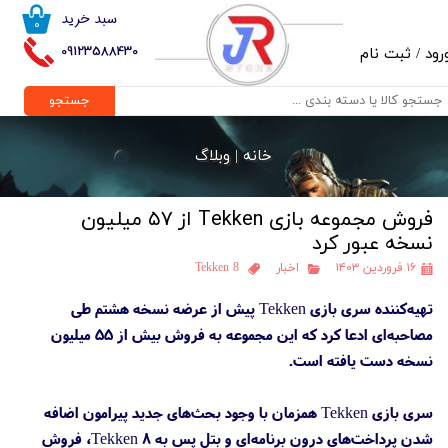
سبد خرید
۰
حساب کاربری من
09123588430
رود
/
ثبت نام
تغییر گذر واژه
جستجو
سفارشات
خانه |
وبلاگ
خروج از حساب کاربری
فروش مجموعه بازی Tekken از ۵۷ میلیون
نسخه عبور کرد
۱۶ فروردین ۱۴۰۳
اخبار
Tekken 8
تهیه‌کننده سری بازی Tekken پیش از عرضه نسخه هشتم طی
مصاحبه‌ای ادعا کرد که این مجموعه به فروش بیش از ۵۵ میلیون
نسخه دست یافته است.
سری بازی Tekken همزمان با وجود بحث‌های جدید پیرامون اضافه
شدن پرداخت‌های درون‌ برنامه‌ای و بتل پس به Tekken 8، فروش