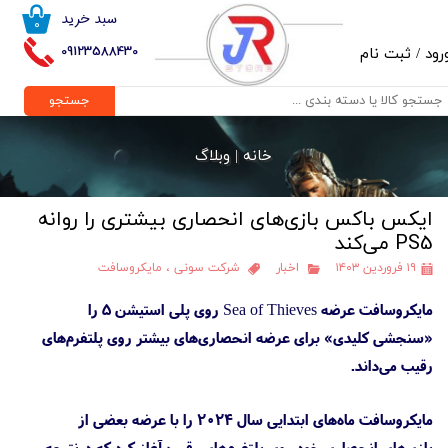
سبد خرید
۰
حساب کاربری من
09123588430
رود
/
ثبت نام
تغییر گذر واژه
جستجو
سفارشات
خانه |
وبلاگ
خروج از حساب کاربری
ایکس باکس بازی‌های انحصاری بیشتری را روانه
PS5 می‌کند
۱۹ فروردین ۱۴۰۳
اخبار
شرکت سونی
،
مایکروسافت
مایکروسافت عرضه Sea of Thieves روی پلی استیشن 5 را
«سنجشی کلیدی» برای عرضه انحصاری‌های بیشتر روی پلتفرم‌های
رقیب می‌داند.
مایکروسافت ماه‌های ابتدایی سال ۲۰۲۴ را با عرضه بعضی از
بازی‌های انحصاری خود روی پلتفرم‌های رقیب آغاز کرد که درنتیجه