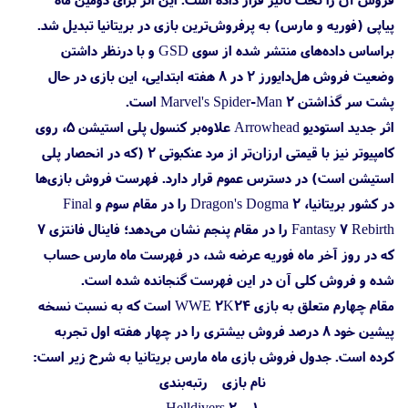
پیاپی (فوریه و مارس) به پرفروش‌ترین بازی در بریتانیا تبدیل شد.
براساس داده‌های منتشر شده از سوی GSD و با درنظر داشتن
وضعیت فروش هل‌دایورز ۲ در ۸ هفته ابتدایی، این بازی در حال
پشت‌ سر گذاشتن Marvel's Spider-Man 2 است.
اثر جدید استودیو Arrowhead علاوه‌بر کنسول پلی استیشن 5، روی
کامپیوتر نیز با قیمتی ارزان‌تر از مرد عنکبوتی ۲ (که در انحصار پلی
استیشن است) در دسترس عموم قرار دارد. فهرست فروش بازی‌ها
در کشور بریتانیا، Dragon's Dogma 2 را در مقام سوم و Final
Fantasy 7 Rebirth را در مقام پنجم نشان می‌دهد؛ فاینال فانتزی 7
که در روز آخر ماه فوریه عرضه شد، در فهرست ماه مارس حساب
شده و فروش کلی آن در این فهرست گنجانده شده است.
مقام چهارم متعلق به بازی WWE 2K24 است که به نسبت نسخه
پیشین خود ۸ درصد فروش بیشتری را در چهار هفته اول تجربه
کرده است. جدول فروش بازی ماه مارس بریتانیا به شرح زیر است:
نام بازی رتبه‌بندی
Helldivers 2 1