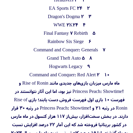
EA Sports FC 24 2
Dragon's Dogma 2 3
WWE 2K24 4
Final Fantasy 7 Rebirth 5
Rainbow Six Siege 6
Command and Conquer: Generals 7
Grand Theft Auto 5 8
Hogwarts Legacy 9
Command and Conquer: Red Alert 2 10
ماه مارس میزبان بازی‌های جدیدی مانند Rise of Ronin و
!Princess Peach: Showtime نیز بود، اما این آثار نتوانستند در
فهرست ۱۰ بازی اول فهرست فروش دست یابند؛ بازی Rise of
Ronin در رتبه ۲۱ و !Princess Peach: Showtime در رتبه ۳۰ قرار
دارند. در بخش سخت‌افزار، بیش‌از ۱۱۷ هزار کنسول در ماه مارس
در کشور بریتانیا فروخته شد که این آمار ۲۲ درصد افزایش نسبت
به ماه گذشته، اما ۱۵ درصد کاهش نسبت به ماه مارس سال ۲۰۲۳