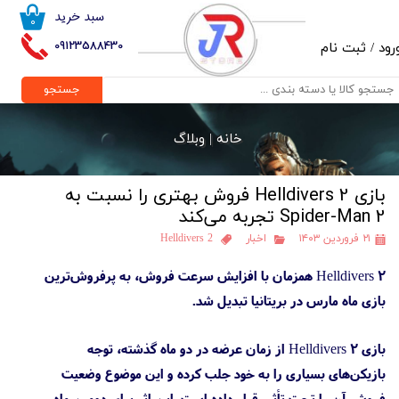
سبد خرید
۰
حساب کاربری من
09123588430
رود
/
ثبت نام
تغییر گذر واژه
جستجو
سفارشات
خانه |
وبلاگ
خروج از حساب کاربری
بازی Helldivers 2 فروش بهتری را نسبت به
Spider-Man 2 تجربه می‌کند
۲۱ فروردین ۱۴۰۳
اخبار
Helldivers 2
Helldivers 2 همزمان با افزایش سرعت فروش، به پرفروش‌ترین
بازی ماه مارس در بریتانیا تبدیل شد.
بازی Helldivers 2‌ از زمان عرضه در دو ماه گذشته، توجه
بازیکن‌های بسیاری را به خود جلب کرده و این موضوع وضعیت
فروش آن را تحت تأثیر قرار داده است. این اثر برای دومین ماه