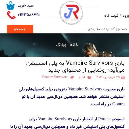
سبد خرید
۰
حساب کاربری من
09123588430
رود
/
ثبت نام
تغییر گذر واژه
جستجو
سفارشات
خانه |
وبلاگ
خروج از حساب کاربری
بازی Vampire Survivors به پلی استیشن
می‌آید؛ رونمایی از محتوای جدید
۲۵ فروردین ۱۴۰۳
اخبار
Vampire Survivors
بازی محبوب Vampire Survivors به‌زودی برای کنسول‌های پلی‌
استیشن منتشر خواهد شد. همچنین دی‌ال‌سی جدید آن با تم
Contra در راه است.
استودیو Poncle از انتشار بازی Vampire Survivors برای
کنسول‌های پلی استیشن خبر داد و همچنین دی‌ال‌سی جدید آن را با