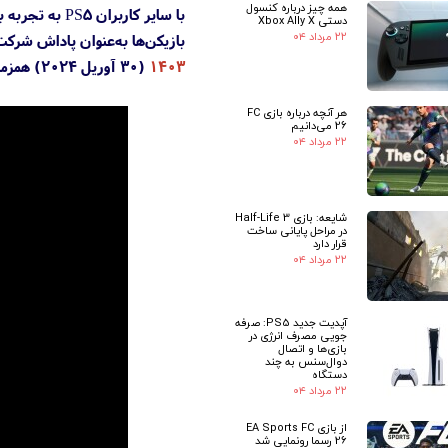
همه چیز درباره کنسول
با سایر کاربران PS5 به تجربه بازی پرداخت. گیمرها در این بتای خصوصی می‌توانند Renown، ارز درون بازی و لوازم تزئینی فصل ۱۱ را به‌دست آورند.
دستی Xbox Ally X
۲۲ مرداد ۰۴
بازیکن‌ها به‌عنوان پاداش شرکت در این بتای خصوصی ۱۰ سطح Renown برای پیشرفت دریافت می‌ک
۱۴۰۳
(۳۰ آوریل ۲۰۲۴) همزمان با شروع فصل ۱۲ برای پلی استیشن 5 عرضه می‌شود. خریداران نسخه پریمیوم پنج روز زودتر به بازی دسترسی پیدا می‌کنند.
هر آنچه درباره بازی FC
26 می‌دانیم
۲۲ مرداد ۰۴
شایعه: بازی Half-Life 3
در مراحل پایانی ساخت
قرار دارد
۲۲ مرداد ۰۴
آپدیت جدید PS5: صرفه
جویی مصرف انرژی در
بازی‌ها و اتصال
دوال‌سنس به چند
دستگاه
۲۲ مرداد ۰۴
از بازی EA Sports FC
26 رسما رونمایی شد