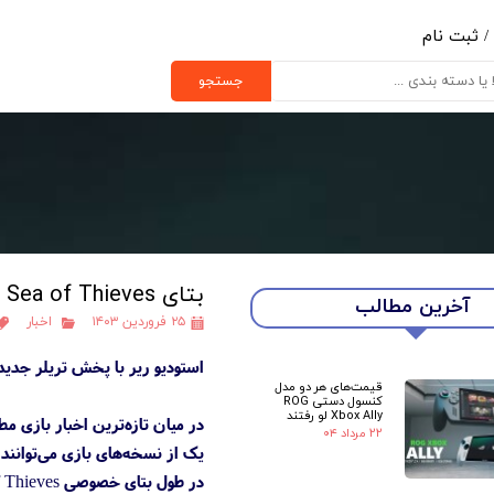
/
ثبت نام
ب کاربری من
جستجو
یر گذر واژه
رشات
ج از حساب کاربری
بتای Sea of Thieves در PS5 را از دست ندهید
آخرین مطالب
۲۵ فروردین ۱۴۰۳
اخبار
استودیو ریر با پخش تریلر جدیدی از شروع بتای خصو
قیمت‌های هر دو مدل
کنسول دستی ROG
Xbox Ally لو رفتند
۲۲ مرداد ۰۴
یک از نسخه‌های بازی می‌توانند تا ساعت ۰