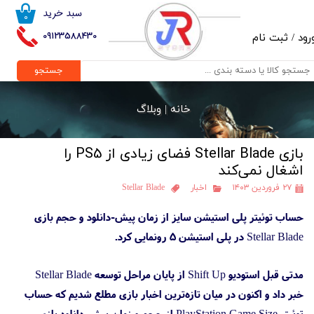
سبد خرید
۰
حساب کاربری من
09123588430
رود
/
ثبت نام
تغییر گذر واژه
جستجو
سفارشات
خانه |
وبلاگ
خروج از حساب کاربری
بازی Stellar Blade فضای زیادی از PS5 را
اشغال نمی‌کند
۲۷ فروردین ۱۴۰۳
اخبار
Stellar Blade
حساب توئیتر پلی استیشن سایز از زمان پیش-دانلود و حجم بازی
Stellar Blade در پلی استیشن 5 رونمایی کرد.
مدتی قبل استودیو Shift Up از پایان مراحل توسعه Stellar Blade
خبر داد و اکنون در میان تازه‌ترین اخبار بازی مطلع شدیم که حساب
توئیتر PlayStation Game Size از حجم و زمان پیش-دانلود بازی