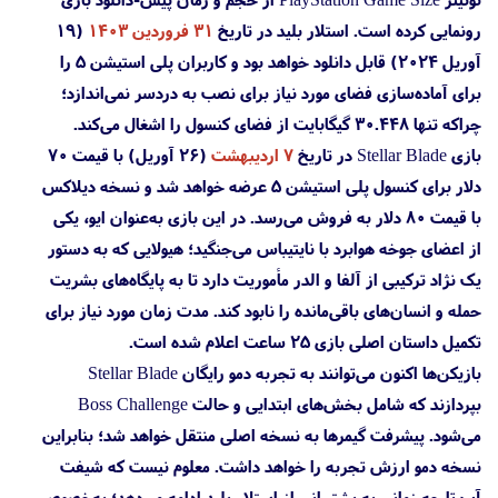
رونمایی کرده است. استلار بلید در تاریخ
۳۱ فروردین ۱۴۰۳
(۱۹
آوریل ۲۰۲۴) قابل دانلود خواهد بود و کاربران پلی استیشن 5 را
برای آماده‌سازی فضای مورد نیاز برای نصب به دردسر نمی‌اندازد؛
چراکه تنها ۳۰.۴۴۸ گیگابایت از فضای کنسول را اشغال می‌کند.
بازی Stellar Blade در تاریخ
۷ اردیبهشت
(۲۶ آوریل) با قیمت ۷۰
دلار برای کنسول پلی استیشن 5 عرضه خواهد شد و نسخه دیلاکس
با قیمت ۸۰ دلار به فروش می‌رسد. در این بازی به‌عنوان ایو، یکی
از اعضای جوخه هوابرد با نایتیباس می‌جنگید؛ هیولایی که به دستور
یک نژاد ترکیبی از آلفا و الدر مأموریت دارد تا به پایگاه‌های بشریت
حمله و انسان‌های باقی‌مانده را نابود کند. مدت زمان مورد نیاز برای
تکمیل داستان اصلی بازی ۲۵ ساعت اعلام شده است.
بازیکن‌ها اکنون می‌توانند به تجربه دمو رایگان Stellar Blade
بپردازند که شامل بخش‌های ابتدایی و حالت Boss Challenge
می‌شود. پیشرفت گیمرها به نسخه اصلی منتقل خواهد شد؛ بنابراین
نسخه دمو ارزش تجربه را خواهد داشت. معلوم نیست که شیفت
آپ تا چه زمانی به پشتیبانی از استلار بلید ادامه می‌دهد؛ به‌خصوص