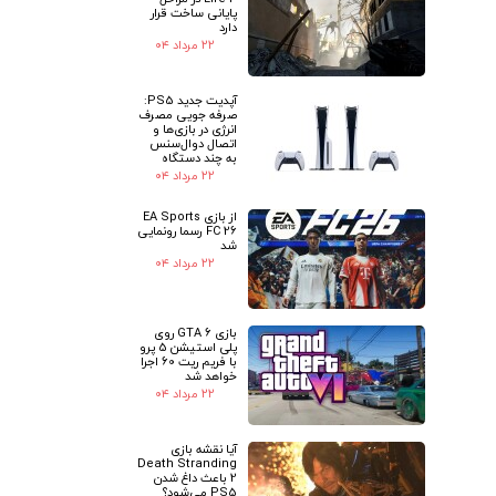
پایانی ساخت قرار
دارد
۲۲ مرداد ۰۴
آپدیت جدید PS5:
صرفه جویی مصرف
انرژی در بازی‌ها و
اتصال دوال‌سنس
به چند دستگاه
۲۲ مرداد ۰۴
از بازی EA Sports
FC 26 رسما رونمایی
شد
۲۲ مرداد ۰۴
بازی GTA 6 روی
پلی استیشن 5 پرو
با فریم ریت 60 اجرا
خواهد شد
۲۲ مرداد ۰۴
آیا نقشه بازی
Death Stranding
2 باعث داغ شدن
PS5 می‌شود؟