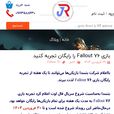
سبد خرید
۰
حساب کاربری من
09123588430
رود
/
ثبت نام
تغییر گذر واژه
جستجو
سفارشات
خانه |
وبلاگ
خروج از حساب کاربری
بازی Fallout 76 را رایگان تجربه کنید
۲۷ فروردین ۱۴۰۳
اخبار
Fallout 76
بااعلام شرکت بتسدا بازیکن‌ها می‌توانند تا یک هفته از تجربه
رایگان بازی Fallout 76 لذت ببرند.
بتسدا به‌مناسبت شروع سریال فال اوت اعلام کرد تجربه بازی
Fallout 76 به مدت یک هفته برای تمام بازیکن‌ها رایگان خواهد بود.
درحال‌حاضر این رویداد شروع شده است و تا
۳۰ فروردین ۱۴۰۳