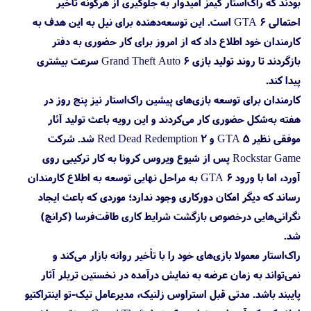
بودند که راک‌استار گیمز امیدوار به جلوگیری از هرگونه تأخیر
احتمالی GTA 6 است. این توسعه‌دهنده برای نیل به این هدف به
کارمندان خود اطلاع داد که از امروز برای کار حضوری به دفتر
بازگردند تا روند تولید بازی Grand Theft Auto 6 سرعت بیشتری
پیدا کند.
کارمندان برای توسعه بازی‌های پیشین راک‌استار نیز پنج روز در
هفته به‌شکل حضوری کار می‌کردند و این رویه باعث تولید آثار
موفقی نظیر GTA 5 و Red Dead Redemption 2 شد. شرکت
Rockstar Game پس از شیوع ویروس کرونا به کار ترکیبی روی
آورد، اما با ورود GTA 6 به مراحل نهایی توسعه به اطلاع کارمندان
رساند که دیگر امکان دورکاری وجود ندارد؛ موردی که باعث ایجاد
نگرانی‌‌هایی درخصوص بازگشت شرایط کاری طاقت‌فرسا (کرانچ)
شد.
راک‌استار معمولا بازی‌های خود را با تأخیر روانه بازار می‌کند و
نمی‌تواند به زمان عرضه به نمایش درآمده در نخستین تریلر آثار
پایبند باشد. مدتی قبل استراوس زلنیک، مدیرعامل تیک-تو اینتراکتیو