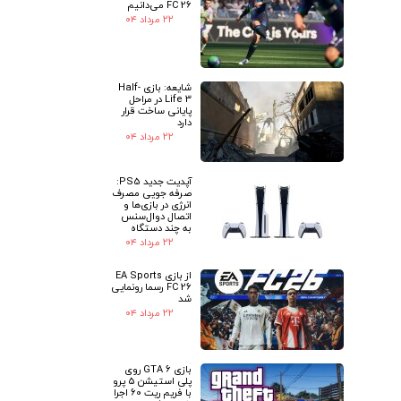
FC 26 می‌دانیم
۲۲ مرداد ۰۴
شایعه: بازی Half-
Life 3 در مراحل
پایانی ساخت قرار
دارد
۲۲ مرداد ۰۴
آپدیت جدید PS5:
صرفه جویی مصرف
انرژی در بازی‌ها و
اتصال دوال‌سنس
به چند دستگاه
۲۲ مرداد ۰۴
از بازی EA Sports
FC 26 رسما رونمایی
شد
۲۲ مرداد ۰۴
بازی GTA 6 روی
پلی استیشن 5 پرو
با فریم ریت 60 اجرا