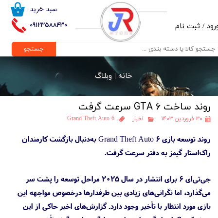
سبد خرید
۰
حساب کاربری من
09123588430
رود
/
ثبت نام
تغییر گذر واژه
جستجو
سفارشات
خانه |
وبلاگ
خروج از حساب کاربری
روند ساخت GTA 6 سرعت گرفت
۳۰ فروردین ۱۴۰۳
اخبار
Grand Theft Auto 6
روند توسعه بازی Grand Theft Auto 6 به‌دنبال بازگشت کارمندان
راک‌استار گیمز به دفتر سرعت گرفت.
جی‌تی‌ای ۶ برای انتشار در سال ۲۰۲۵ مراحل توسعه را پشت سر
می‌گذارد، اما نگرانی‌های زیادی بین طرفدارها درخصوص مواجهه این
بازی مورد انتظار با تأخیر وجود دارد. گزارش‌های اخیر حاکی از این