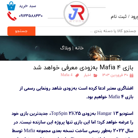
سبد خرید
۰
حساب کاربری من
09123588430
رود
/
ثبت نام
تغییر گذر واژه
جستجو
سفارشات
خانه |
وبلاگ
خروج از حساب کاربری
بازی Mafia 4 به‌زودی معرفی خواهد شد
۳۰ فروردین ۱۴۰۳
اخبار
Mafia 4
افشاگری معتبر ادعا کرده است به‌زودی شاهد رونمایی رسمی از
بازی Mafia 4 خواهیم بود.
استودیو Hangar 13 به‌زودی TopSpin 2K25، جدیدترین بازی خود
را عرضه خواهد کرد؛ اما این بازی تنها پروژه این سازنده نیست. در
سال ۲۰۲۲ به‌طور رسمی ساخت نسخه بعدی مجموعه Mafia توسط