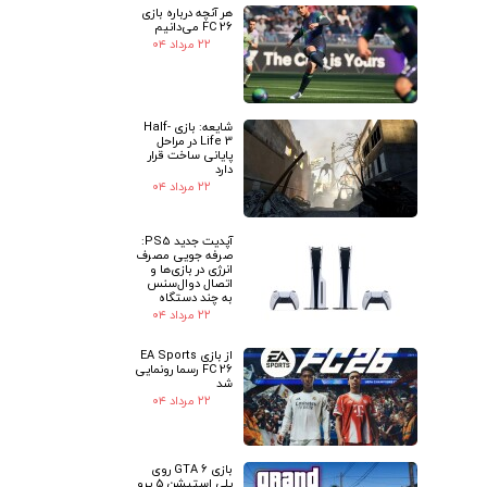
هر آنچه درباره بازی
FC 26 می‌دانیم
۲۲ مرداد ۰۴
شایعه: بازی Half-
Life 3 در مراحل
پایانی ساخت قرار
دارد
۲۲ مرداد ۰۴
آپدیت جدید PS5:
صرفه جویی مصرف
انرژی در بازی‌ها و
اتصال دوال‌سنس
به چند دستگاه
۲۲ مرداد ۰۴
از بازی EA Sports
FC 26 رسما رونمایی
شد
۲۲ مرداد ۰۴
بازی GTA 6 روی
پلی استیشن 5 پرو