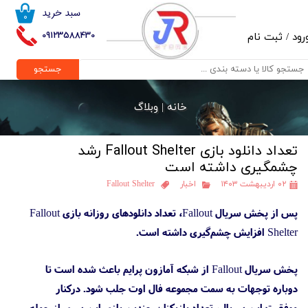
سبد خرید
۰
حساب کاربری من
09123588430
رود
/
ثبت نام
تغییر گذر واژه
جستجو
سفارشات
خانه |
وبلاگ
خروج از حساب کاربری
تعداد دانلود بازی Fallout Shelter رشد
چشمگیری داشته است
۰۲ اردیبهشت ۱۴۰۳
اخبار
Fallout Shelter
پس‌ از پخش سریال Fallout، تعداد دانلودهای روزانه بازی Fallout
Shelter افزایش چشم‌گیری داشته است.
پخش سریال Fallout از شبکه آمازون پرایم باعث شده است تا
دوباره توجهات به سمت مجموعه فال اوت جلب شود. درکنار
موفقیت این سریال، تعداد بازیکنان چندین بازی این سری از جمله