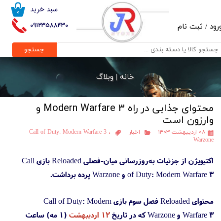
سبد خرید
۰
حساب کاربری من
09123588430
رود
/
ثبت نام
تغییر گذر واژه
جستجو
سفارشات
خانه |
وبلاگ
خروج از حساب کاربری
محتوای جذابی در راه Modern Warfare 3 و
وارزون است
۰۸ اردیبهشت ۱۴۰۳
اخبار
،
Call of Duty: Modern Warfare 3
Warzone
اکتیویژن از جزئیات به‌روزرسانی میان-فصلی Reloaded بازی Call
of Duty: Modern Warfare 3 و Warzone پرده برداشت.
محتوای Reloaded فصل سوم بازی Call of Duty: Modern
Warfare 3 و Warzone که در تاریخ
۱۲ اردیبهشت
(۱ مه) ساعت