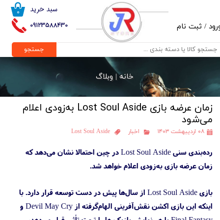
سبد خرید
۰
حساب کاربری من
09123588430
رود
/
ثبت نام
تغییر گذر واژه
جستجو
سفارشات
خانه |
وبلاگ
خروج از حساب کاربری
زمان عرضه بازی Lost Soul Aside به‌زودی اعلام
می‌شود
۰۸ اردیبهشت ۱۴۰۳
اخبار
Lost Soul Aside
رده‌بندی سنی Lost Soul Aside در چین احتمالا نشان می‌دهد که
زمان عرضه بازی به‌زودی اعلام خواهد شد.
بازی Lost Soul Aside از سال‌ها پیش در دست توسعه قرار دارد. با
اینکه این بازی اکشن نقش‌آفرینی الهام‌گرفته از Devil May Cry و
Final Fantasy با هر نمایش بازیکن‌ها را تحت تأثیر قرار می‌دهد،