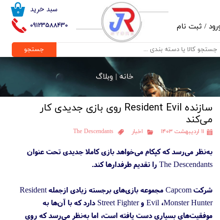
سبد خرید
۰
حساب کاربری من
09123588430
رود
/
ثبت نام
تغییر گذر واژه
جستجو
سفارشات
خانه |
وبلاگ
خروج از حساب کاربری
سازنده Resident Evil روی بازی جدیدی کار
می‌کند
۱۱ اردیبهشت ۱۴۰۳
اخبار
The Descendants
به‌نظر می‌رسد که کپکام می‌خواهد بازی کاملا جدیدی تحت عنوان
The Descendants را تقدیم طرفدارها کند.
شرکت Capcom مجموعه بازی‌های برجسته زیادی ازجمله Resident
Evil ،Monster Hunter و Street Fighter دارد که با آن‌ها به
موفقیت‌های بسیاری دست یافته است، اما به‌نظر می‌رسد که روی