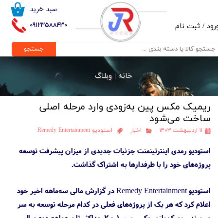
سبد خرید
۰
حساب کاربری من
09123588430
رود
/
ثبت نام
تغییر گذر واژه
جستجو
سفارشات
خانه |
وبلاگ
خروج از حساب کاربری
ریمیک مکس پین به‌زودی وارد مرحله اصلی
ساخت می‌شود
۱۱ اردیبهشت ۱۴۰۳
اخبار
استودیو Remedy Entertainment
استودیو رمدی اینترتینمنت جزئیات جدیدی از میزان پیشرفت توسعه
پروژه‌های خود را با طرفدارها به اشتراک گذاشت.
استودیو Remedy Entertainment در گزارش مالی سه‌ماهه اخیر خود
اعلام کرد که هر یک از پروژه‌های فعلی در کدام مرحله توسعه به سر
می‌برند. ریمیک بازی مکس پین ۱ و ۲ حداکثر تا سه‌ماهه دوم سال