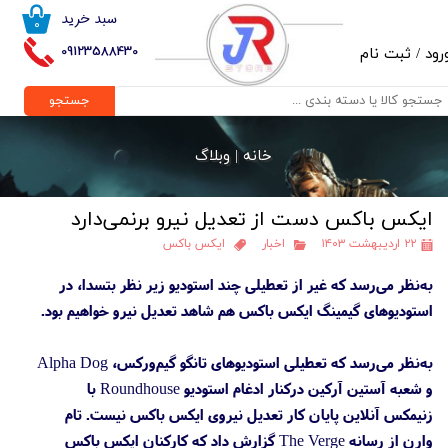
سبد خرید
۰
حساب کاربری من
09123588430
رود
/
ثبت نام
تغییر گذر واژه
جستجو
سفارشات
خانه |
وبلاگ
خروج از حساب کاربری
ایکس باکس دست از تعدیل نیرو برنمی‌دارد
۲۲ اردیبهشت ۱۴۰۳
اخبار
ایکس باکس
به‌نظر می‌رسد که غیر از تعطیلی چند استودیو زیر نظر بتسدا، در
استودیوهای گیمینگ ایکس باکس هم شاهد تعدیل نیرو خواهیم بود.
به‌نظر می‌رسد که تعطیلی استودیوهای تانگو گیم‌ورکس، Alpha Dog
و شعبه آستین آرکین درکنار ادغام استودیو Roundhouse با
زنیمکس آنلاین پایان کار تعدیل نیروی ایکس باکس نیست. تام
وارن از رسانه The Verge گزارش داد که کارکنان ایکس باکس