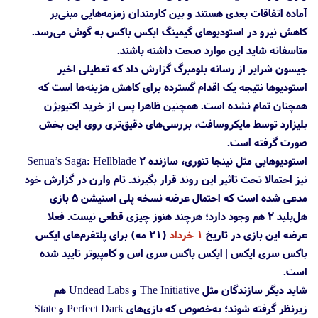
آماده اتفاقات بعدی هستند و بین کارمندان زمزمه‌هایی مبنی‌بر
کاهش نیرو در استودیوهای گیمینگ ایکس باکس به گوش می‌رسد.
متاسفانه شاید این موارد صحت داشته باشند.
جیسون شرایر از رسانه بلومبرگ گزارش داد که تعطیلی اخیر
استودیوها نتیجه یک اقدام گسترده برای کاهش هزینه‌ها است که
همچنان تمام نشده است. همچنین ظاهرا پس از خرید اکتیویژن
بلیزارد توسط مایکروسافت، بررسی‌های دقیق‌تری روی این بخش
صورت گرفته است.
استودیوهایی مثل نینجا تئوری، سازنده Senua’s Saga: Hellblade 2
نیز احتمالا تحت تاثیر این روند قرار بگیرند. تام وارن در گزارش خود
مدعی شده است که احتمال عرضه نسخه پلی استیشن 5 بازی
هل‌بلید ۲ هم وجود دارد؛ هرچند هنوز چیزی قطعی نیست. فعلا
عرضه این بازی در تاریخ
۱ خرداد
(۲۱ مه) برای پلتفرم‌های ایکس
باکس سری ایکس | ایکس باکس سری اس و کامپیوتر تایید شده
است.
شاید دیگر سازندگان مثل The Initiative و Undead Labs هم
زیرنظر گرفته شوند؛ به‌خصوص که بازی‌های Perfect Dark و State