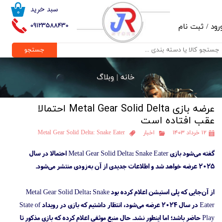
سبد خرید
۰
حساب کاربری من
09123588430
رود
/
ثبت نام
تغییر گذر واژه
جستجو
سفارشات
خانه |
وبلاگ
خروج از حساب کاربری
عرضه بازی Metal Gear Solid Delta احتمالا
عقب افتاده است
۱۲ خرداد ۱۴۰۳
اخبار
Metal Gear Solid Delta: Snake Eater
گفته می‌شود بازی Metal Gear Solid Delta: Snake Eater احتمالا در سال
۲۰۲۵ عرضه خواهد شد و اطلاعات جدیدی از آن به‌زودی منتشر می‌شود.
از آن‌جایی که پلی استیشن اعلام کرده بود Metal Gear Solid Delta: Snake
Eater در سال ۲۰۲۴ عرضه می‌شود، انتظار داشتیم که بازی در رویداد State of
Play حاضر باشد؛ اما اینطور نشد. حال منبع موثقی اعلام کرده که بازی مذکور تا