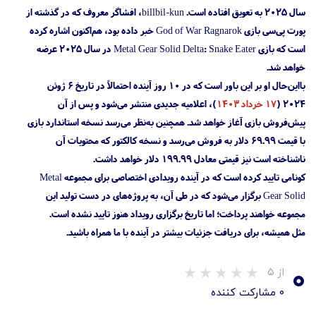
سال ۲۰۲۵ به تعویق افتاده است. billbil-kun، افشاگر معروف که در گذشته از
پورت پی‌سی بازی God of War Ragnarok خبر داده بود، هم‌اکنون اشاره کرده
است که بازی Metal Gear Solid Delta: Snake Eater در سال ۲۰۲۵ عرضه
خواهد شد.
بااین‌حال او بر این باور است که در ۱۰ روز آینده احتمالاً در تاریخ ۶ ژوئن
۲۰۲۴ (
۱۷ خرداد ۱۴۰۳
)، اعلامیه جدیدی منتشر می‌شود و پس از آن
پیش‌فروش بازی آغاز خواهد شد. همچنین به‌نظر می‌رسد نسخه استاندارد بازی
با قیمت ۶۹.۹۹ دلار به فروش می‌رسد و نسخه کالکتور که محتویات آن
ناشناخته است نیز قیمتی معادل ۱۹۹.۹۹ دلار خواهد داشت.
کونامی تایید کرده است که در آینده رویدادی اختصاصی برای مجموعه Metal
Gear Solid برگزار می‌شود که در طی آن، به پروژه‌های در دست تولید این
مجموعه خواهند پرداخت؛ اما تاریخ برگزاری رویداد هنوز تایید نشده است.
مثل همیشه، برای دریافت جزئیات بیشتر در آینده با ما همراه باشید.
۰
از ۵
۰ مشارکت کننده