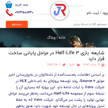
سبد خرید
۰
حساب کاربری من
09123588430
رود
/
ثبت نام
تغییر گذر واژه
جستجو
سفارشات
خانه |
وبلاگ
خروج از حساب کاربری
شایعه: بازی Half-Life 3 در مراحل پایانی ساخت
قرار دارد
۲۲ مرداد ۱۴۰۴
اخبار
Half-Life 3
بر اساس اطلاعات به‌دست‌آمده از داده‌کاوان در به‌روزرسانی اخیر
موتور
Source 2
، روند توسعه پروژه‌ای به نام داخلی
HLX
در
شرکت Valve با ثبات ادامه دارد. این پروژه که بسیاری آن را
نسخه سوم از مجموعه
Half-Life
می‌دانند، به‌نظر می‌رسد مراحل
نهایی تولید را پشت سر می‌گذارد. شرکت Valve که به حفظ
اسرار پروژه‌های در حال توسعه خود شهرت دارد، هنوز به‌طور