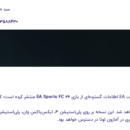
سبد خ
23588430
ازی
EA Sports FC 26
منتشر کرده است؛ ک