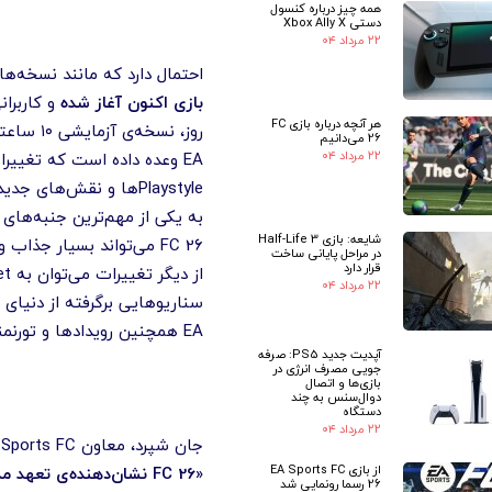
همه چیز درباره کنسول
دستی Xbox Ally X
۲۲ مرداد ۰۴
احتمال دارد که مانند نسخه‌های اخیر، همه ویژگی‌ه
بازی اکنون آغاز شده
و کاربرانی که نسخه‌ی
هر آنچه درباره بازی FC
روز، نسخه‌ی آزمایشی ۱۰ ساعته برای اعضای EA Play فعال خواهد بود.
26 می‌دانیم
۲۲ مرداد ۰۴
EA وعده داده است که تغییر
شایعه: بازی Half-Life 3
FC 26 می‌تواند بسیار جذاب و تعیین‌کننده باشد.
در مراحل پایانی ساخت
قرار دارد
۲۲ مرداد ۰۴
سناریوهایی برگرفته از دنیای واقعی گسترش یافته و Archetypeها نیز به بخش‌های Clubs و 
EA همچنین رویدادها و تورنمنت‌های زنده‌ی جدیدی را به Ultimate Team اضافه خواهد کرد و در عین حال حالت‌های اصلی مانند Rivals و Champs همچنان حفظ خواهند شد.
آپدیت جدید PS5: صرفه
جویی مصرف انرژی در
بازی‌ها و اتصال
دوال‌سنس به چند
دستگاه
۲۲ مرداد ۰۴
جان شپرد، معاون EA Sports FC، در این رابطه گفت:
از بازی EA Sports FC
«FC 26 نشان‌دهنده‌ی ت
26 رسما رونمایی شد