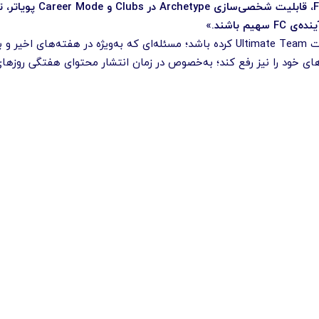
است که انجام می‌دهیم. امسال با گیم‌پلی بازطراحی‌شده، تورنمنت‌ها و رویدادهای زنده‌ی جد
باشند.»
با این حال، امید می‌رود که این نسخه فکری هم برای رفتارهای سمی و آزاردهنده‌ی برخی کاربران در حالت Ultimate Team کرده باشد؛ مسئله‌ای که به‌ویژه در هفت
 در پایان، بهتر است EA هر چه زودتر مشکلات سرورهای خود را نیز رفع کند؛ به‌خصوص در زمان انتشار محتوای هفتگی 