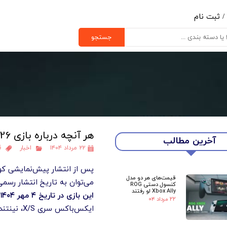
/
ثبت نام
ب کاربری من
جستجو
یر گذر واژه
رشات
ج از حساب کاربری
هر آنچه درباره بازی FC 26 می‌دانیم
آخرین مطالب
۲۲ مرداد ۱۴۰۴
اخبار
6
پس از انتشار پیش‌نمایشی کوتاه که با
قیمت‌های هر دو مدل
می‌توان به تاریخ انتشار رسمی
کنسول دستی ROG
Xbox Ally لو رفتند
این بازی در تاریخ ۴ مهر ۱۴۰۴
۲۲ مرداد ۰۴
ایکس‌باکس سری X/S، نینتندو سوییچ، نینتندو سوییچ ۲، رایانه‌های شخصی و حتی از طریق فضای ابری در آمازون لونا در دسترس خواهد بود.