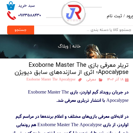
سبد خرید
۰
حساب کاربری من
09123588430
رود
/
ثبت نام
تغییر گذر واژه
جستجو
سفارشات
خانه |
وبلاگ
خروج از حساب کاربری
تریلر معرفی بازی Exoborne Master The
Apocalypse؛ اثری از سازنده‌های سابق دیویژن
۱۸ آذر ۱۴۰۲
معرفی
Exoborne Master The Apocalypse
در جریان رویداد گیم اواردز، بازی Exoborne Master The
Apocalypse با انتشار تریلری معرفی شد.
در لابه‌لای معرفی بازی‌های مختلف و اعلام برنده‌ها در مراسم گیم
اواردز، از بازی Exoborne Master The Apocalypse هم رونمایی
شد. این بازی توسط استودیو شارک‌بمب ساخته می‌شود که برخی از