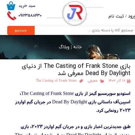
سبد خرید
۰
حساب کاربری من
09123588430
رود
/
ثبت نام
تغییر گذر واژه
جستجو
سفارشات
خانه |
وبلاگ
خروج از حساب کاربری
بازی The Casting of Frank Stone از دنیای
Dead By Daylight معرفی شد
۱۸ آذر ۱۴۰۲
معرفی
The Casting of Frank Stone
استودیو سوپرمسیو گیمز از بازی The Casting of Frank Stone،
اسپین‌آف داستانی بازی Dead By Daylight در جریان گیم اواردز
۲۰۲۳ رونمایی کرد.
طبق جدیدترین اخبار بازی و در جریان گیم اواردز ۲۰۲۳، بازی
جدیدی از دنیای Dead By Daylight معرفی شده است. بازی The