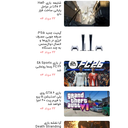
شایعه: بازی Half-
Life 3 در مراحل
پایانی ساخت قرار
دارد
۲۲ مرداد ۰۴
آپدیت جدید PS5:
صرفه جویی مصرف
انرژی در بازی‌ها و
اتصال دوال‌سنس
به چند دستگاه
۲۲ مرداد ۰۴
از بازی EA Sports
FC 26 رسما رونمایی
شد
۲۲ مرداد ۰۴
بازی GTA 6 روی
پلی استیشن 5 پرو
با فریم ریت 60 اجرا
خواهد شد
۲۲ مرداد ۰۴
آیا نقشه بازی
Death Stranding