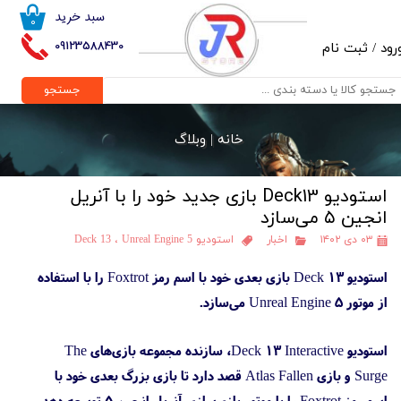
سبد خرید
۰
حساب کاربری من
09123588430
رود
/
ثبت نام
تغییر گذر واژه
جستجو
سفارشات
خانه |
وبلاگ
خروج از حساب کاربری
استودیو Deck13 بازی جدید خود را با آنریل
انجین ۵ می‌سازد
۰۳ دی ۱۴۰۲
اخبار
استودیو Deck 13
Unreal Engine 5
،
استودیو Deck 13 بازی بعدی خود با اسم رمز Foxtrot را با استفاده
از موتور Unreal Engine 5 می‌سازد.
استودیو Deck 13 Interactive، سازنده مجموعه بازی‌های The
Surge و بازی Atlas Fallen قصد دارد تا بازی بزرگ بعدی خود با
اسم رمز Foxtrot را با موتور بازی‌سازی آنریل انجین ۵ توسعه دهد.