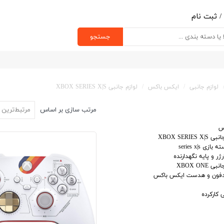
/
ثبت نام
ب کاربری من
جستجو
یر گذر واژه
رشات
لوازم جانبی
ایکس باکس
لوازم جانبی XBOX SERIES X|S
ج از حساب کاربری
مرتب سازی بر اساس
مرتبط‌ترین
س
XBOX SERIES X
 بازی series x|s
ژر و پایه نگهدارنده
ی XBOX ONE
فون و هدست ایکس باکس
 کارکرده