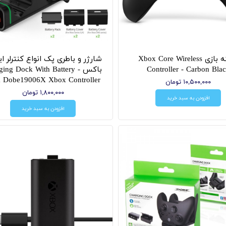
دسته بازی Xbox Core Wireless
شارژر و باطری پک انواع کنترلر 
Controller - Carbon Bla
باکس - ing Dock With Battery
k Dobe19006X Xbox Controller
۱۰,۵۰۰,۰۰۰ تومان
۱,۸۰۰,۰۰۰ تومان
افزودن به سبد خرید
افزودن به سبد خرید