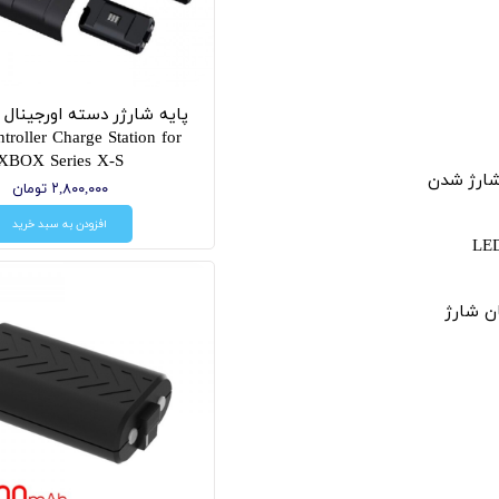
troller Charge Station for
XBOX Series X-S
شارژ شدن
۲,۸۰۰,۰۰۰ تومان
افزودن به سبد خرید
ن شارژ