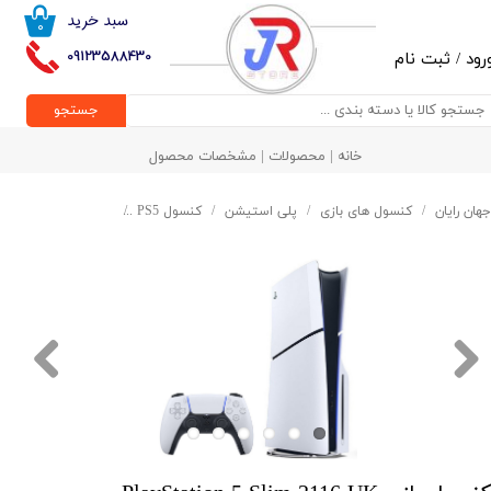
سبد خرید
۰
حساب کاربری من
09123588430
رود
/
ثبت نام
تغییر گذر واژه
جستجو
سفارشات
خانه | محصولات | مشخصات محصول
خروج از حساب کاربری
جهان رایان
کنسول های بازی
پلی استیشن
کنسول PS5
کنسول بازی PlayStation 5 Slim 2116 UK