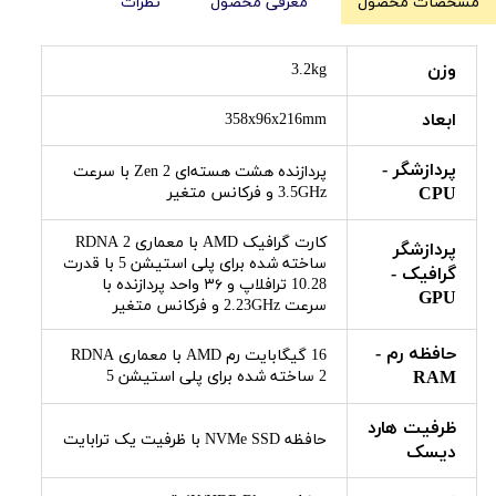
مشخصات محصول
معرفی محصول
نظرات
وزن
3.2kg
ابعاد
358x96x216mm
پردازشگر -
پردازنده هشت هسته‌ای Zen 2 با سرعت
CPU
3.5GHz و فرکانس متغیر
کارت گرافیک AMD با معماری RDNA 2
پردازشگر
ساخته شده برای پلی استیشن 5 با قدرت
گرافیک -
10.28 ترافلاپ و ۳۶ واحد پردازنده با
GPU
سرعت 2.23GHz و فرکانس متغیر
حافظه رم -
16 گیگابایت رم AMD با معماری RDNA
RAM
2 ساخته شده برای پلی استیشن 5
ظرفیت هارد
حافظه NVMe SSD با ظرفیت یک ترابایت
دیسک