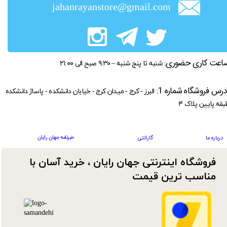
jahanrayanstore@gmail.com
اعت کاری حضوری:
شنبه تا پنج شنبه – ۹:۳۰ صبح الی ۲۱:۰۰
درس فروشگاه شماره 1:
البرز - کرج - میدان کرج - خیابان دانشکده - پاساژ دانشکده
بقه پایین پلاک ۴
خبرنامه جهان رایان
درباره ما
گارانتی
فروشگاه اینترنتی جهان رایان ، خرید آسان با
مناسب ترین قیمت​​​​​​​