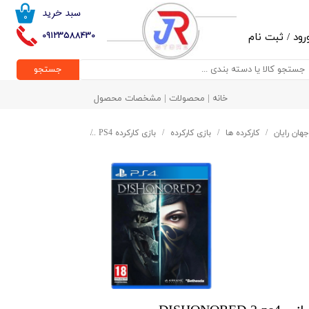
سبد خرید
۰
حساب کاربری من
09123588430
رود
/
ثبت نام
تغییر گذر واژه
جستجو
سفارشات
خانه | محصولات | مشخصات محصول
خروج از حساب کاربری
جهان رایان
کارکرده ها
بازی کارکرده
بازی کارکرده PS4
بازی DISHONORED 2 ps4