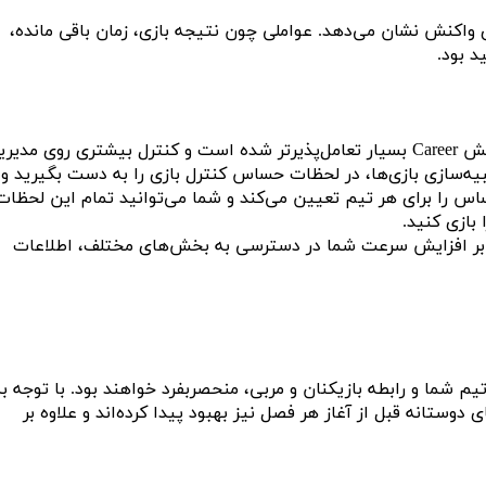
ل پویاتری واکنش نشان می‌دهد. عواملی چون نتیجه بازی، زمان باقی مانده،
د بود.
بازی FIFA 23 دارای کامل‌ترین بخش Career خواهد بود که تغییرات گسترده‌ای نسبت به نسخه‌های قبلی داشته است. شبیه‌سازی بازی‌ها در بخش Career بسیار تعامل‌پذیرتر شده است و کنترل بیشتری رو
 این امکان را می‌دهد تا در هنگام شبیه‌سازی بازی‌ها، در لحظات حساس کنترل بازی را به دست بگیرید و
ع خود سوق دهید. با توجه به تیم‌های درگیر، توان تاکتیکی و تکنیکی و روحیه بازیکنان، بازی FIFA 23 لحظات حساس را برای هر تیم تعیین می‌کند و شما می‌توانید تمام این لحظا
بازی کنید.
وهای بخش Career در بازی‌های فیفا، بازی FIFA 23 دارای منوهای جدید مشابه بخش FUT است که علاوه بر افزایش سرعت شما در دسترسی به بخش‌های مختلف، اطلاعات
ینماتیک در تیم خود خواهید بود که در هر دو بخش Manager و Player با توجه به وضعیت تیم شما و رابطه بازیکنان و مربی، منحصربفرد خواهند بود. با توجه 
وستانه قبل از آغاز هر فصل نیز بهبود پیدا کرده‌اند و علاوه بر