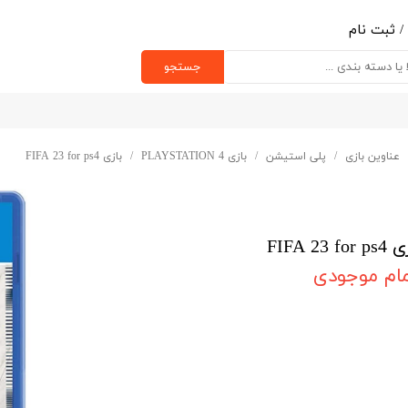
/
ثبت نام
ب کاربری من
جستجو
یر گذر واژه
رشات
عناوین بازی
پلی استیشن
بازی PLAYSTATION 4
بازی FIFA 23 for ps4
ج از حساب کاربری
FIFA 23 for
مام موجودی