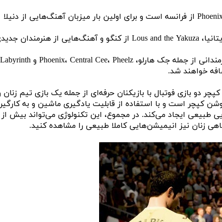
بازی FIFA 23 دارای آهنگ‌های جدید از خواننده‌های معروفی از جمله Bad Bunny از پورتوریکو، Yeah Yeah Yeahs از آمریکا، M.I.A از انگلستان و Phoenix از فرانسه است و برای اولین بار میزبان آهنگ‌هایی از دنیلا
همچنین، بخش Volta که فوتبال خیابانی در بازی فیفا است، دارای ۵۲ آهنگ اختصاصی از هنرمندانی چون جک هارلو از آمریکا، دنزل کوری از بریتانیا،‌ Lous and the Yakuza از کنگو و آهنگ‌هایی از هنرمندا
علاوه بر آهنگ‌های فوق‌العاده هیجان انگیز، امسال هنرمندان مختلف لباس‌های اختصاصی برای بخش FIFA 23 Ultimate Team طراحی کردند. هنرمندانی
ا گیم پلی فراطبیعی را به ارمغان بیاورد. سازندگان بازی FIFA 23 با ثبت اطلاعات موشن کپچر دو بازی فوتبال با بازیکنان حرفه‌ای از جمله یک بازی تیم زنان 
ه‌اند انیمیشن‌هایی شبیه فوتبالیست‌های دنیای واقعی را به دست آورند. البته تکنولوژی HyperMotion 2 فراتر از موشن کپچر است و با استفاده از قابلیت یادگیری ماشین و به کار
ن‌هایی طبیعی ایجاد می‌کند. در مجموع، این تکنولوژی می‌تواند بیش از