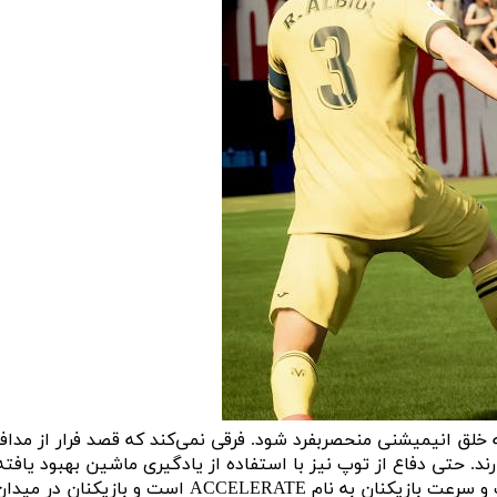
ن با توپ منجر به خلق انیمیشنی منحصربفرد شود. فرقی نمی‌کند که قصد فرار از مداف
ند. حتی دفاع از توپ نیز با استفاده از یادگیری ماشین بهبود یافته
است و شاهد انیمیشن‌های پویاتری هنگام برخورد دو بازیکن در دفاع از توپ هستیم. بازی FIFA 23 همچنین دارای مکانیزم جدیدی برای شتاب و سرعت بازیکنان به نام ACCELERATE است و بازیکنان در